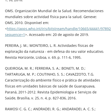
OMS. Organización Mundial de la Salud. Recomendaciones
mundiales sobre actividad física para la salud. Geneve:
OMS, 2010. Disponível em:
<
https://apps.who.int/iris/bitstream/handle/10665/44441/97
sequence=1
>. Acessado em: 20 de agosto de 2019.
PEREIRA, J. M.; MONTEIRO, L. R. Actividades físicas de
exploração da natureza - em defesa do seu valor educativo.
Revista Horizonte, Lisboa, v. 69, p. 111-6, 1995.
QUEIROGA, M. R.; FERREIRA, S. A.; BONETI, M. D.;
TARTARUGA, M. P.; COUTINHO, S. S.; CAVAZZOTO, T.G.
Caracterização do ambiente físico e prática de atividades
físicas em unidades básicas de saúde de Guarapuava,
Paraná, 2011-2012. Revista Epidemiologia e Serviços de
Saúde, Brasília, v. 25, n. 4, p. 827-836, 2016.
RAMOSI C. G. C.; ANDRADEI, R. G.; ANDARADEI, A. C. S.;