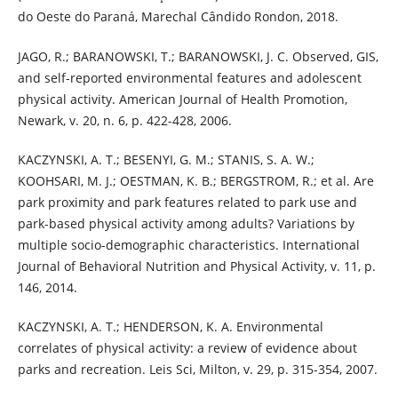
do Oeste do Paraná, Marechal Cândido Rondon, 2018.
JAGO, R.; BARANOWSKI, T.; BARANOWSKI, J. C. Observed, GIS,
and self-reported environmental features and adolescent
physical activity. American Journal of Health Promotion,
Newark, v. 20, n. 6, p. 422-428, 2006.
KACZYNSKI, A. T.; BESENYI, G. M.; STANIS, S. A. W.;
KOOHSARI, M. J.; OESTMAN, K. B.; BERGSTROM, R.; et al. Are
park proximity and park features related to park use and
park-based physical activity among adults? Variations by
multiple socio-demographic characteristics. International
Journal of Behavioral Nutrition and Physical Activity, v. 11, p.
146, 2014.
KACZYNSKI, A. T.; HENDERSON, K. A. Environmental
correlates of physical activity: a review of evidence about
parks and recreation. Leis Sci, Milton, v. 29, p. 315-354, 2007.