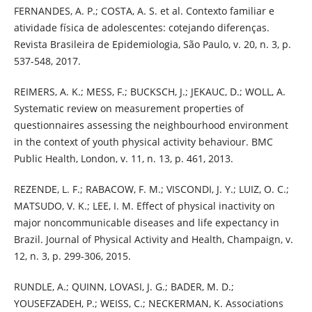
FERNANDES, A. P.; COSTA, A. S. et al. Contexto familiar e
atividade física de adolescentes: cotejando diferenças.
Revista Brasileira de Epidemiologia, São Paulo, v. 20, n. 3, p.
537-548, 2017.
REIMERS, A. K.; MESS, F.; BUCKSCH, J.; JEKAUC, D.; WOLL, A.
Systematic review on measurement properties of
questionnaires assessing the neighbourhood environment
in the context of youth physical activity behaviour. BMC
Public Health, London, v. 11, n. 13, p. 461, 2013.
REZENDE, L. F.; RABACOW, F. M.; VISCONDI, J. Y.; LUIZ, O. C.;
MATSUDO, V. K.; LEE, I. M. Effect of physical inactivity on
major noncommunicable diseases and life expectancy in
Brazil. Journal of Physical Activity and Health, Champaign, v.
12, n. 3, p. 299-306, 2015.
RUNDLE, A.; QUINN, LOVASI, J. G.; BADER, M. D.;
YOUSEFZADEH, P.; WEISS, C.; NECKERMAN, K. Associations