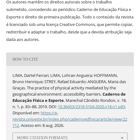
Os autores mantêm os direitos autorais sobre o trabalho
submetido, concedendo ao periódico Caderno de Educação Física e
Esporte o direito de primeira publicação. Todo o conteúdo da revista
é licenciado sob uma licença Creative Commons, que permite copiar,
redistribuir e adaptar o trabalho, desde que a devida atribuição seja
dada aos autores.
HOW TO CITE
LIMA, Dartel Ferrari; LIMA, Lohran Anguera; HOFFMANN,
Bruno Henrique; STREY, Rafael Eduardo; ANGUERA, Maria das
Graças. The practice of physical activity mediated by the
geographical environment: accessibility barriers.
Caderno de
Educação Física e Esporte
, Marechal Cândido Rondon, v. 18,
n. 1, p. 83–88, 2019. DOI:
10.36453/2318-5104.2020.v18.n1.p83
.
Disponível em:
https://e-
revista.unioeste.br/index.php/cadernoedfisica/article/view/22
712
. Acesso em: 8 aug. 2026.
MORE CITATION FORMATS