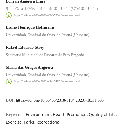
Lohran Anguera Lima
Santa Casa de Misericórdia de São Paulo (SCM-São Paulo)
https://orcid.org/0000-0002-8303-5588 (unauthenticated)
Bruno Henrique Hoffmann
Universidade Estadual do Oeste do Paraná (Unioeste)
Rafael Eduardo Strey
Secretaria Municipal de Esportes de Pato Bragado
Maria das Graças Anguera
Universidade Estadual do Oeste do Paraná (Unioeste)
https://orcid.org/0000-0002-0494-7467 (unauthenticated)
DOI:
https://doi.org/10.36453/2318-5104.2020.v18.n1.p83
Environment, Health Promotion, Quality of Life,
Keywords:
Exercise, Parks, Recreational