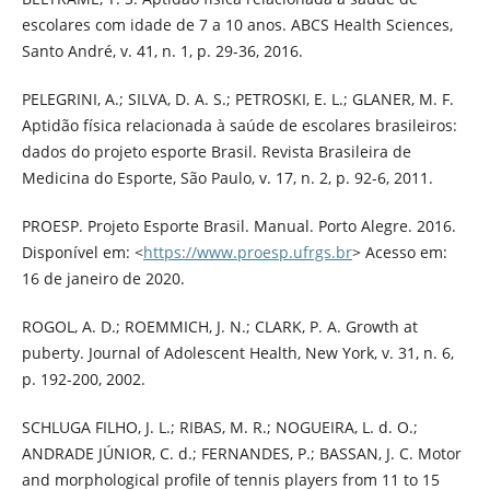
escolares com idade de 7 a 10 anos. ABCS Health Sciences,
Santo André, v. 41, n. 1, p. 29-36, 2016.
PELEGRINI, A.; SILVA, D. A. S.; PETROSKI, E. L.; GLANER, M. F.
Aptidão física relacionada à saúde de escolares brasileiros:
dados do projeto esporte Brasil. Revista Brasileira de
Medicina do Esporte, São Paulo, v. 17, n. 2, p. 92-6, 2011.
PROESP. Projeto Esporte Brasil. Manual. Porto Alegre. 2016.
Disponível em: <
https://www.proesp.ufrgs.br
> Acesso em:
16 de janeiro de 2020.
ROGOL, A. D.; ROEMMICH, J. N.; CLARK, P. A. Growth at
puberty. Journal of Adolescent Health, New York, v. 31, n. 6,
p. 192-200, 2002.
SCHLUGA FILHO, J. L.; RIBAS, M. R.; NOGUEIRA, L. d. O.;
ANDRADE JÚNIOR, C. d.; FERNANDES, P.; BASSAN, J. C. Motor
and morphological profile of tennis players from 11 to 15