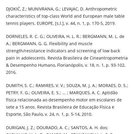
DJOKIĆ, Z.; MUNIVRANA, G.; LEVAJAC, D. Anthropometric
characteristics of top-class World and European male table
tennis players. EUROPE, [s.l.], v. 44, n. 1, p. 170-5, 2019.
DORNELES, R. C. G.; OLIVEIRA, H. L. R.; BERGMANN, M. L. de
A.; BERGMANN, G. G. Flexibility and muscle
strength/resistance indicators and screening of low back
pain in adolescents. Revista Brasileira de Cineantropometria
& Desempenho Humano, Florianópolis, v. 18, n. 1, p. 93-102,
2016.
DUMITH, S. C.; RAMIRES, V. V.; SOUZA, M. J. A.; MORAES, D. S.;
PETRY, F. G.; OLIVEIRA, E. S.; ... ; MARQUES, A. C. Aptidão
física relacionada ao desempenho motor em escolares de
sete a 15 anos. Revista Brasileira de Educação Física e
Esporte, São Paulo, v. 24, n. 1, p. 5-14, 2010.
DURIGAN, J. Z.; DOURADO, A. C.; SANTOS, A. H. dos;