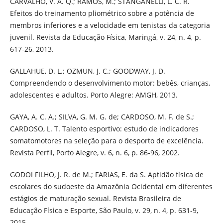
CARVALHO, V. A. Q.; RAMOS, M.; STANGANELLI, L. C. R.
Efeitos do treinamento pliométrico sobre a potência de
membros inferiores e a velocidade em tenistas da categoria
juvenil. Revista da Educação Física, Maringá, v. 24, n. 4, p.
617-26, 2013.
GALLAHUE, D. L.; OZMUN, J. C.; GOODWAY, J. D.
Compreendendo o desenvolvimento motor: bebês, crianças,
adolescentes e adultos. Porto Alegre: AMGH, 2013.
GAYA, A. C. A.; SILVA, G. M. G. de; CARDOSO, M. F. de S.;
CARDOSO, L. T. Talento esportivo: estudo de indicadores
somatomotores na seleção para o desporto de excelência.
Revista Perfil, Porto Alegre, v. 6, n. 6, p. 86-96, 2002.
GODOI FILHO, J. R. de M.; FARIAS, E. da S. Aptidão física de
escolares do sudoeste da Amazônia Ocidental em diferentes
estágios de maturação sexual. Revista Brasileira de
Educação Física e Esporte, São Paulo, v. 29, n. 4, p. 631-9,
2015.