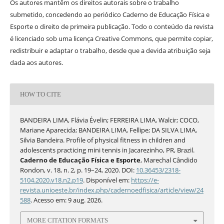
Os autores mantêm os direitos autorais sobre o trabalho
submetido, concedendo ao periódico Caderno de Educação Física e
Esporte o direito de primeira publicação. Todo o conteúdo da revista
é licenciado sob uma licença Creative Commons, que permite copiar,
redistribuir e adaptar o trabalho, desde que a devida atribuição seja
dada aos autores.
HOW TO CITE
BANDEIRA LIMA, Flávia Évelin; FERREIRA LIMA, Walcir; COCO,
Mariane Aparecida; BANDEIRA LIMA, Fellipe; DA SILVA LIMA,
Silvia Bandeira. Profile of physical fitness in children and
adolescents practicing mini tennis in Jacarezinho, PR, Brazil.
Caderno de Educação Física e Esporte
, Marechal Cândido
Rondon, v. 18, n. 2, p. 19–24, 2020. DOI:
10.36453/2318-
5104.2020.v18.n2.p19
. Disponível em:
https://e-
revista.unioeste.br/index.php/cadernoedfisica/article/view/24
588
. Acesso em: 9 aug. 2026.
MORE CITATION FORMATS