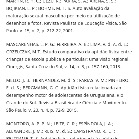
MARTIN, R. H. C.; UEZU, R.; PARRA, S. A.; ARENA, S. S.;
BOJIKIAN, L. P.; BOHME, M. T. S. Auto-avaliação da
maturação sexual masculina por meio da utilização de
desenhos e fotos. Revista Paulista de Educação Física, São
Paulo, v. 15, n. 2, p. 212-22, 2001.
MASCARENHAS, L. P. G.; FERREIRA, A. B.; LIMA, V. d. A. d. L.;
GRZELCZAK, M.T. Estudo comparativo da aptidão física entre
crianças de escola pública e particular: uma visão regional.
Cinergis, Santa Cruz do Sul, v. 14, n. 3, p. 157-160, 2013.
MELLO, J. B.; HERNANDEZ, M. d. S.; FARIAS, V. M.; PINHEIRO,
E. d. S.; BERGMANN, G. G. Aptidão física relacionada ao
desempenho motor de adolescentes de Uruguaiana, Rio
Grande do Sul. Revista Brasileira de Ciência e Movimento,
São Paulo, v. 23, n. 4, p. 72-9, 2015.
MONTORO, A. P. P. N.; LEITE, C. R.; ESPÍNDOLA, J. A.;
ALEXANDRE, J. M.; REIS, M. d. S.; CAPISTRANO, R.; ... ;
BELTRAME, T. S. Aptidão física relacionada à saúde de