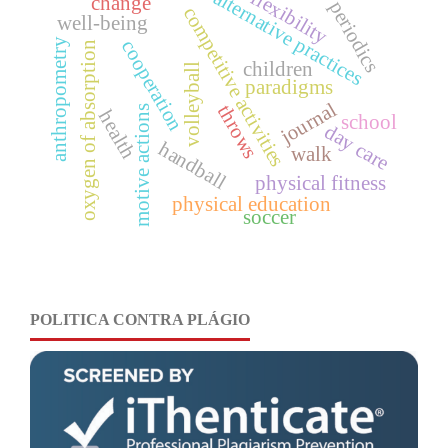
alternative practices
flexibility
change
periodics
competitive activities
well-being
cooperation
anthropometry
oxygen of absorption
children
volleyball
paradigms
journal
throws
motive actions
health
school
day care
handball
walk
physical fitness
physical education
soccer
POLITICA CONTRA PLÁGIO