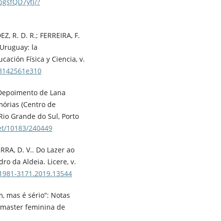
bgsfQD7ytJ/?
Z, R. D. R.; FERREIRA, F.
 Uruguay: la
cación Física y Ciencia, v.
23142561e310
. Depoimento de Lana
órias (Centro de
Rio Grande do Sul, Porto
net/10183/240449
RRA, D. V.. Do Lazer ao
ro da Aldeia. Licere, v.
/1981-3171.2019.13544
m, mas é sério”: Notas
e master feminina de