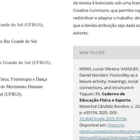
da revista é licenciado sob uma lice
Creative Commons, que permite cop
redistribuir e adaptar o trabalho, d
Grande do Sul (UFRGS),
que a devida atribuição seja dada a
autores.
do Rio Grande do Sul
HOW TO CITE
Rio Grande do Sul (UFRGS),
MEWS, Lucas Oliveira; VASQUES,
Daniel Giordani. Footvolley as a
sica, Fisioterapia e Dança
leisure activity: meanings, social
as do Movimento Humano
connections, and structure in
Taquari, RS.
Caderno de
Sul (UFRGS).
Educação Física e Esporte
,
Marechal Cândido Rondon, v. 23
p. e35159, 2025. DOI:
10.36453/cefe.2025.35159
.
Disponível em:
https://e-
revista.unioeste.br/index.php/c
dernoedfisica/article/view/3515