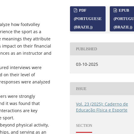
PDF
EPUB
(PORTUGUESE
(PORTUGU
alyze how footvolley
(BRAZIL))
(BRAZIL))
rience the sport as a
he meanings they attribute
ts impact on their financial
PUBLISHED
nces as an instructor and
03-10-2025
ured interviews were
 on their level of
r responses were analyzed
ISSUE
ners were strongly
and it was found that
Vol. 23 (2025): Caderno de
Educação Física e Esporte
nteractions are key
e sport.
beyond physical activity,
SECTION
ships, and serving as an