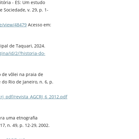
itória - ES: Um estudo
e Sociedade, v. 29, p. 1-
le/view/48479
Acesso em:
ipal de Taquari, 2024.
ina/id/2/?historia-do-
 de vôlei na praia de
o Rio de Janeiro, n. 6, p.
crj_pdf/revista_AGCRJ_6_2012.pdf
ara uma etnografia
17, n. 49, p. 12-29, 2002.