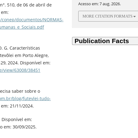
Acesso em: 7 aug. 2026.
°. 510, de 06 de abril de
l em:
MORE CITATION FORMATS
oes/conep/documentos/NORMAS-
umanas_e_Sociais.pdf
 G. Características
utevôlei em Porto Alegre,
1-29, 2024. Disponível em:
cle/view/63008/38451
recisa saber sobre o
m.br/blog/futevlei-tudo-
 em: 21/11/2024.
d Disponível em:
o em: 30/09/2025.