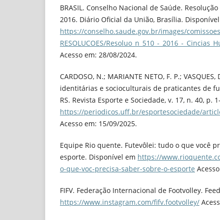
BRASIL. Conselho Nacional de Saúde. Resolução n
2016. Diário Oficial da União, Brasília. Disponíve
https://conselho.saude.gov.br/images/comiss
RESOLUCOES/Resoluo_n_510_-_2016_-_Cincias_H
Acesso em: 28/08/2024.
CARDOSO, N.; MARIANTE NETO, F. P.; VASQUES, D.
identitárias e socioculturais de praticantes de f
RS. Revista Esporte e Sociedade, v. 17, n. 40, p. 
https://periodicos.uff.br/esportesociedade/arti
Acesso em: 15/09/2025.
Equipe Rio quente. Futevôlei: tudo o que você p
esporte. Disponível em
https://www.rioquente.co
o-que-voc-precisa-saber-sobre-o-esporte
Acesso
FIFV. Federação Internacional de Footvolley. Fee
https://www.instagram.com/fifv.footvolley/
Acess