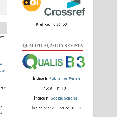
Prefixo
: 10.36453
ews,
QUALIFICAÇÃO DA REVISTA
ve
ial-
Índice h:
Publish or Perish
h5: 8 h: 10
rais
Índice h:
Google Scholar
de
de
Índice h5: 14 Índice i10: 31
do