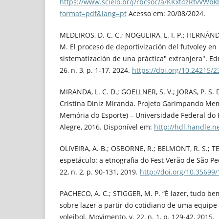
https://www.scielo.br/j/rbcsoc/a/KKxt4zRfvVWbk
format=pdf&lang=pt
Acesso em: 20/08/2024.
MEDEIROS, D. C. C.; NOGUEIRA, L. I. P.; HERNÁNDE
M. El proceso de deportivización del futvoley en
sistematización de una práctica" extranjera". Edu
26, n. 3, p. 1-17, 2024.
https://doi.org/10.24215/
MIRANDA, L. C. D.; GOELLNER, S. V.; JORAS, P. S
Cristina Diniz Miranda. Projeto Garimpando Mem
Memória do Esporte) – Universidade Federal do 
Alegre, 2016. Disponível em:
http://hdl.handle.
OLIVEIRA, A. B.; OSBORNE, R.; BELMONT, R. S.; TE
espetáculo: a etnografia do Fest Verão de São Ped
22, n. 2, p. 90-131, 2019.
http://doi.org/10.35699
PACHECO, A. C.; STIGGER, M. P. “É lazer, tudo be
sobre lazer a partir do cotidiano de uma equip
voleibol. Movimento, v. 22, n. 1, p. 129-42, 2015.