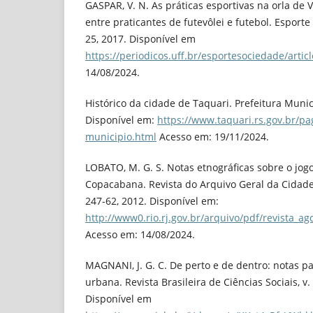
GASPAR, V. N. As práticas esportivas na orla de V
entre praticantes de futevôlei e futebol. Esporte 
25, 2017. Disponível em
https://periodicos.uff.br/esportesociedade/artic
14/08/2024.
Histórico da cidade de Taquari. Prefeitura Munic
Disponível em:
https://www.taquari.rs.gov.br/pag
municipio.html
Acesso em: 19/11/2024.
LOBATO, M. G. S. Notas etnográficas sobre o jogo
Copacabana. Revista do Arquivo Geral da Cidade d
247-62, 2012. Disponível em:
http://www0.rio.rj.gov.br/arquivo/pdf/revista_ag
Acesso em: 14/08/2024.
MAGNANI, J. G. C. De perto e de dentro: notas p
urbana. Revista Brasileira de Ciências Sociais, v. 
Disponível em