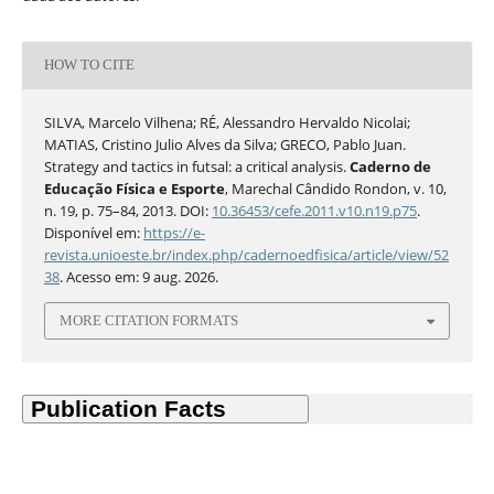
HOW TO CITE
SILVA, Marcelo Vilhena; RÉ, Alessandro Hervaldo Nicolai;
MATIAS, Cristino Julio Alves da Silva; GRECO, Pablo Juan.
Strategy and tactics in futsal: a critical analysis.
Caderno de
Educação Física e Esporte
, Marechal Cândido Rondon, v. 10,
n. 19, p. 75–84, 2013. DOI:
10.36453/cefe.2011.v10.n19.p75
.
Disponível em:
https://e-
revista.unioeste.br/index.php/cadernoedfisica/article/view/52
38
. Acesso em: 9 aug. 2026.
MORE CITATION FORMATS