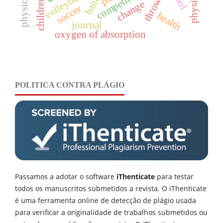
volleyball
throws
children
change
soccer
health
journal
oxygen of absorption
POLITICA CONTRA PLÁGIO
Passamos a adotar o software
iThenticate
para testar
todos os manuscritos submetidos a revista. O iThenticate
é uma ferramenta online de detecção de plágio usada
para verificar a originalidade de trabalhos submetidos ou