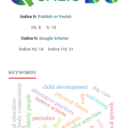
Índice h:
Publish or Perish
h5: 8 h: 10
Índice h:
Google Scholar
Índice h5: 14 Índice i10: 31
KEYWORDS
body composition
child development
day care
alternative practices
physical fitness
well-being
walk
motive actions
elderly people
physical education
physical growth
competitive activities
paradigms
periodics
handball
school