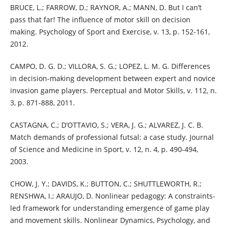
BRUCE, L.; FARROW, D.; RAYNOR, A.; MANN, D. But I can’t
pass that far! The influence of motor skill on decision
making. Psychology of Sport and Exercise, v. 13, p. 152-161,
2012.
CAMPO, D. G. D.; VILLORA, S. G.; LOPEZ, L. M. G. Differences
in decision-making development between expert and novice
invasion game players. Perceptual and Motor Skills, v. 112, n.
3, p. 871-888, 2011.
CASTAGNA, C.; D’OTTAVIO, S.; VERA, J. G.; ALVAREZ, J. C. B.
Match demands of professional futsal: a case study. Journal
of Science and Medicine in Sport, v. 12, n. 4, p. 490-494,
2003.
CHOW, J. Y.; DAVIDS, K.; BUTTON, C.; SHUTTLEWORTH, R.;
RENSHWA, I.; ARAUJO, D. Nonlinear pedagogy: A constraints-
led framework for understanding emergence of game play
and movement skills. Nonlinear Dynamics, Psychology, and