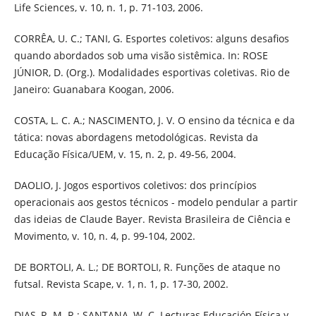
Life Sciences, v. 10, n. 1, p. 71-103, 2006.
CORRÊA, U. C.; TANI, G. Esportes coletivos: alguns desafios
quando abordados sob uma visão sistêmica. In: ROSE
JÚNIOR, D. (Org.). Modalidades esportivas coletivas. Rio de
Janeiro: Guanabara Koogan, 2006.
COSTA, L. C. A.; NASCIMENTO, J. V. O ensino da técnica e da
tática: novas abordagens metodológicas. Revista da
Educação Física/UEM, v. 15, n. 2, p. 49-56, 2004.
DAOLIO, J. Jogos esportivos coletivos: dos princípios
operacionais aos gestos técnicos - modelo pendular a partir
das ideias de Claude Bayer. Revista Brasileira de Ciência e
Movimento, v. 10, n. 4, p. 99-104, 2002.
DE BORTOLI, A. L.; DE BORTOLI, R. Funções de ataque no
futsal. Revista Scape, v. 1, n. 1, p. 17-30, 2002.
DIAS, R. M. R.; SANTANA, W. C. Lecturas Educación Física y