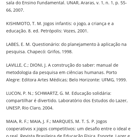
sala do Ensino Fundamental. UNAR, Araras, v. 1, n. 1, p. 55-
66, 2007.
KISHIMOTO, T. M. Jogos infantis: o jogo, a criança e a
educação. 8. ed. Petrópolis: Vozes, 2001.
LABES, E. M. Questionário: do planejamento à aplicação na
pesquisa. Chapecó: Grifos, 1998.
LAVILLE, C.; DIONI, J. A construção do saber: manual de
metodologia da pesquisa em ciências humanas. Porto
Alegre: Editora Artes Médicas; Belo Horizonte: UFMG, 1999.
LUCON, P. N.; SCHWARTZ, G. M. Educação solidária:
compartilhar é divertido. Laboratório dos Estudos do Lazer,
UNESP, Rio Claro, 2004.
MAIA, R. F.; MAIA, J. F.; MARQUES, M. T. S. P. Jogos
cooperativos x jogos competitivos: um desafio entre o ideal e
o real. Revista Brasileira de Educação Física, Esporte, Lazer e