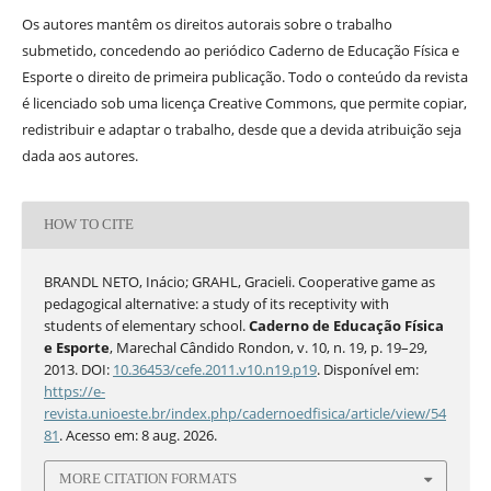
Os autores mantêm os direitos autorais sobre o trabalho
submetido, concedendo ao periódico Caderno de Educação Física e
Esporte o direito de primeira publicação. Todo o conteúdo da revista
é licenciado sob uma licença Creative Commons, que permite copiar,
redistribuir e adaptar o trabalho, desde que a devida atribuição seja
dada aos autores.
HOW TO CITE
BRANDL NETO, Inácio; GRAHL, Gracieli. Cooperative game as
pedagogical alternative: a study of its receptivity with
students of elementary school.
Caderno de Educação Física
e Esporte
, Marechal Cândido Rondon, v. 10, n. 19, p. 19–29,
2013. DOI:
10.36453/cefe.2011.v10.n19.p19
. Disponível em:
https://e-
revista.unioeste.br/index.php/cadernoedfisica/article/view/54
81
. Acesso em: 8 aug. 2026.
MORE CITATION FORMATS