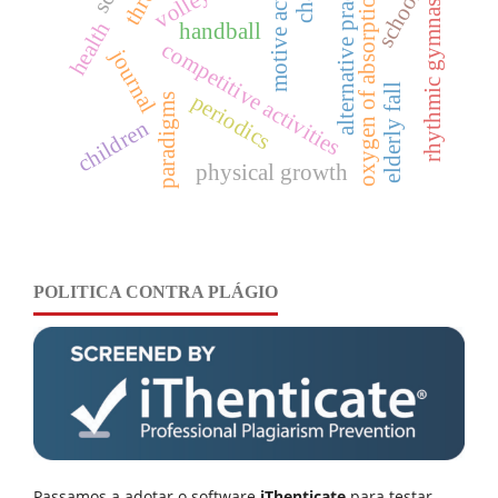
alternative practices
motive actions
rhythmic gymnastics
oxygen of absorption
school
health
handball
competitive activities
journal
elderly fall
periodics
paradigms
children
physical growth
POLITICA CONTRA PLÁGIO
Passamos a adotar o software
iThenticate
para testar