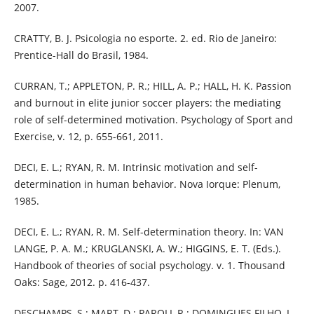
2007.
CRATTY, B. J. Psicologia no esporte. 2. ed. Rio de Janeiro:
Prentice-Hall do Brasil, 1984.
CURRAN, T.; APPLETON, P. R.; HILL, A. P.; HALL, H. K. Passion
and burnout in elite junior soccer players: the mediating
role of self-determined motivation. Psychology of Sport and
Exercise, v. 12, p. 655-661, 2011.
DECI, E. L.; RYAN, R. M. Intrinsic motivation and self-
determination in human behavior. Nova Iorque: Plenum,
1985.
DECI, E. L.; RYAN, R. M. Self-determination theory. In: VAN
LANGE, P. A. M.; KRUGLANSKI, A. W.; HIGGINS, E. T. (Eds.).
Handbook of theories of social psychology. v. 1. Thousand
Oaks: Sage, 2012. p. 416-437.
DESCHAMPS, S.; MART, D.; PAROLI, R.; DOMINGUES FILHO, L.