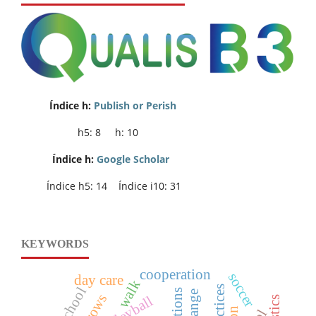
Índice h:
Publish or Perish
h5: 8 h: 10
Índice h:
Google Scholar
Índice h5: 14 Índice i10: 31
KEYWORDS
cooperation
soccer
day care
walk
school
change
throws
volleyball