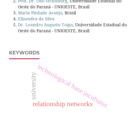
Prof. Dr. Udo Strassburg
, Universidade Estadual do
Oeste do Paraná - UNIOESTE, Brasil
Maria Piedade Araújo
, Brasil
Elizandra da Silva
Dr. Leandro Augusto Toigo
, Universidade Estadual do
Oeste do Paraná - UNIOESTE, Brasil
KEYWORDS
technological base incubator.
university
relationship networks