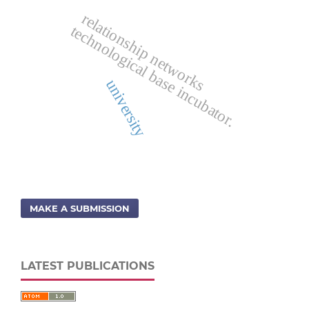
relationship networks
technological base incubator.
university
MAKE A SUBMISSION
LATEST PUBLICATIONS