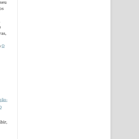
 seu
os
u
e
vas,
a
O
ção-
0
bir,