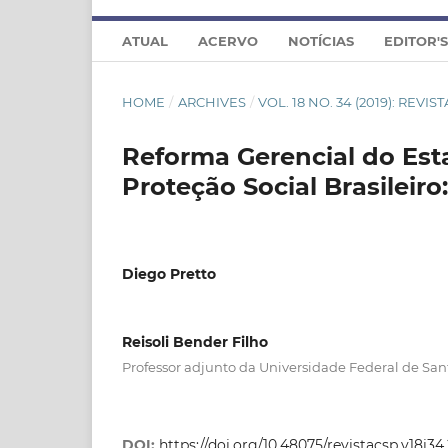
ATUAL
ACERVO
NOTÍCIAS
EDITOR'
HOME
/
ARCHIVES
/
VOL. 18 NO. 34 (2019): REVI
Reforma Gerencial do Est
Proteção Social Brasileir
Diego Pretto
Reisoli Bender Filho
Professor adjunto da Universidade Federal de San
DOI:
https://doi.org/10.48075/revistacsp.v18i3