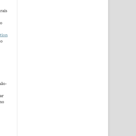
rais
ho
tion
do
não-
car
omo