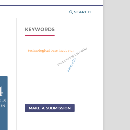
SEARCH
KEYWORDS
relationship networks
technological base incubator.
university
MAKE A SUBMISSION