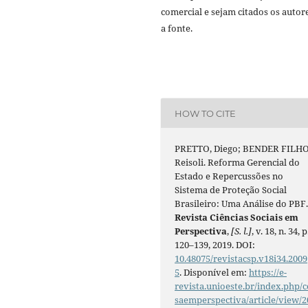
comercial e sejam citados os autor
a fonte.
HOW TO CITE
PRETTO, Diego; BENDER FILHO
Reisoli. Reforma Gerencial do
Estado e Repercussões no
Sistema de Proteção Social
Brasileiro: Uma Análise do PBF
Revista Ciências Sociais em
Perspectiva
,
[S. l.]
, v. 18, n. 34, p
120–139, 2019. DOI:
10.48075/revistacsp.v18i34.2009
5
. Disponível em:
https://e-
revista.unioeste.br/index.php/c
saemperspectiva/article/view/2