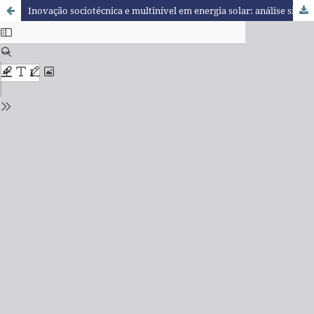
Inovação sociotécnica e multinível em energia solar: análise sistemática da literatura