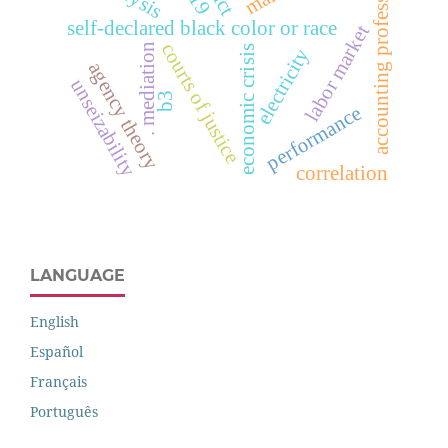
accounting professional
self-declared black color or race
labor market
courts of justice
. mediation
economic crisis
electricity
agency theory
unseizability
b3
performance
correlation
LANGUAGE
English
Español
Français
Português