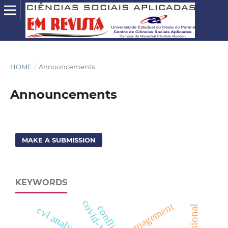
HOME
/
Announcements
Announcements
MAKE A SUBMISSION
KEYWORDS
covid-19
management
conflict
cvl analysis