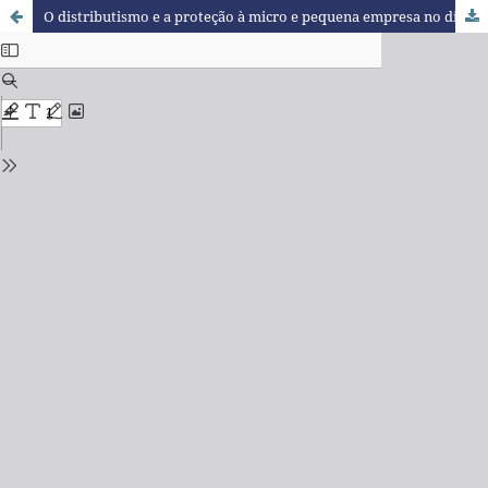
O distributismo e a proteção à micro e pequena empresa no direito brasileiro