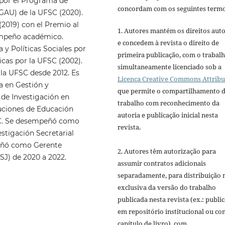
 por el Programa de
concordam com os seguintes termo
GAU) de la UFSC (2020).
(2019) con el Premio al
1. Autores mantém os direitos auto
sempeño académico.
e concedem à revista o direito de
 y Políticas Sociales por
primeira publicação, com o trabal
icas por la UFSC (2002).
simultaneamente licenciado sob a
 la UFSC desde 2012. Es
Licença Creative Commons Attribu
a en Gestión y
que permite o compartilhamento 
 de Investigación en
trabalho com reconhecimento da
ituciones de Educación
autoria e publicação inicial nesta
SC. Se desempeñó como
revista.
estigación Secretarial
peñó como Gerente
2. Autores têm autorização para
CSJ) de 2020 a 2022.
assumir contratos adicionais
separadamente, para distribuição 
exclusiva da versão do trabalho
publicada nesta revista (ex.: publi
em repositório institucional ou c
capítulo de livro), com