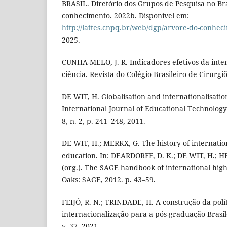
BRASIL. Diretório dos Grupos de Pesquisa no Bra
conhecimento. 2022b. Disponível em:
http://lattes.cnpq.br/web/dgp/arvore-do-conhec
2025.
CUNHA-MELO, J. R. Indicadores efetivos da inte
ciência. Revista do Colégio Brasileiro de Cirurgiõ
DE WIT, H. Globalisation and internationalisatio
International Journal of Educational Technology
8, n. 2, p. 241–248, 2011.
DE WIT, H.; MERKX, G. The history of internation
education. In: DEARDORFF, D. K.; DE WIT, H.; HE
(org.). The SAGE handbook of international hig
Oaks: SAGE, 2012. p. 43–59.
FEIJÓ, R. N.; TRINDADE, H. A construção da polí
internacionalização para a pós-graduação Brasil
v. 37, 2021.