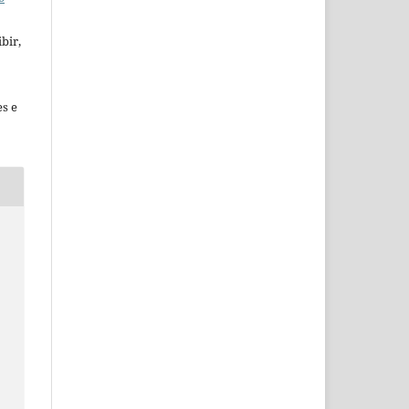
bir,
es e
;