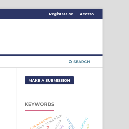
Registrar-se
Acesso
SEARCH
MAKE A SUBMISSION
KEYWORDS
brazilian criminal law
cost accounting
. mediation
management