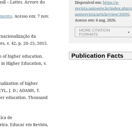
sil – Lattes. Árvore do
Disponível em:
https://e-
revista.unioeste.br/index.php/c
aemrevista/article/view/35695
.
imento
. Acesso em: 7 nov.
Acesso em: 6 aug. 2026.
MORE CITATION
FORMATS
rnacionalização da
es, v. 42, p. 20–25, 2015.
n of higher education.
 in Higher Education, v.
alization of higher
YL, J. D.; ADAMS, T.
her education. Thousand
tica de
eira. Educar em Revista,