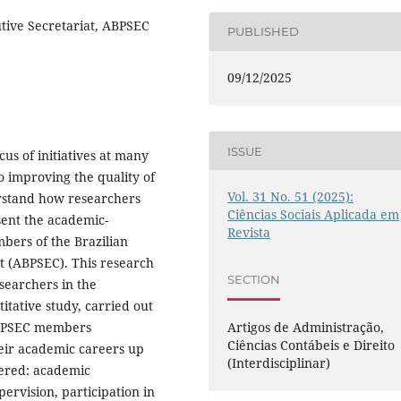
utive Secretariat, ABPSEC
PUBLISHED
09/12/2025
ISSUE
cus of initiatives at many
to improving the quality of
Vol. 31 No. 51 (2025):
erstand how researchers
Ciências Sociais Aplicada em
esent the academic-
Revista
mbers of the Brazilian
at (ABPSEC). This research
SECTION
esearchers in the
ntitative study, carried out
f ABPSEC members
Artigos de Administração,
Ciências Contábeis e Direito
heir academic careers up
(Interdisciplinar)
dered: academic
ervision, participation in