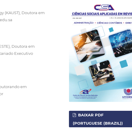
ogy (KAUST), Doutora em
edu.sa
ESTE), Doutora em
tariado Executivo
 Doutorando em
br
BAIXAR PDF
(PORTUGUESE (BRAZIL))