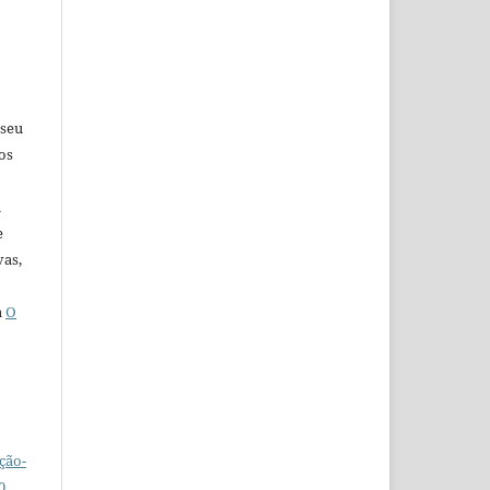
 seu
os
u
e
vas,
a
O
ção-
0