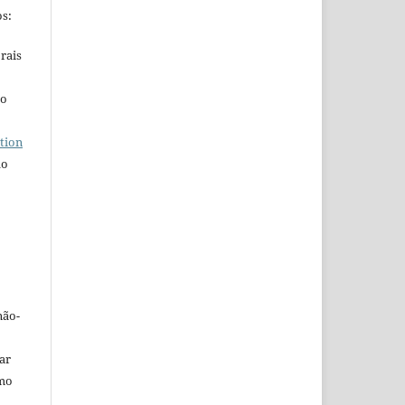
s:
rais
ho
tion
do
não-
car
omo