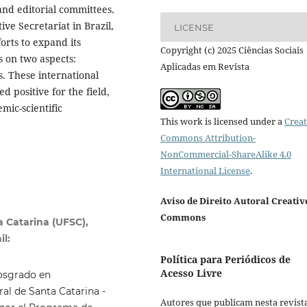
and editorial committees.
ive Secretariat in Brazil,
LICENSE
orts to expand its
Copyright (c) 2025 Ciências Sociais
is on two aspects:
Aplicadas em Revista
s. These international
d positive for the field,
mic-scientific
This work is licensed under a
Creat
Commons Attribution-
NonCommercial-ShareAlike 4.0
International License
.
Aviso de Direito Autoral Creativ
Commons
a Catarina (UFSC),
l:
Política para Periódicos de
Acesso Livre
osgrado en
al de Santa Catarina -
Autores que publicam nesta revist