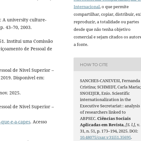
Internacional
, o que permite
compartilhar, copiar, distribuir, exi
: A university culture-
reproduzir, a totalidade ou partes
p. 43–70, 2003.
desde que não tenha objetivo
comercial e sejam citados os autor
51. Institui uma Comissão
a fonte.
içoamento de Pessoal de
HOW TO CITE
soal de Nível Superior –
 2019. Disponível em:
SANCHES-CANEVESI, Fernanda
Cristina; SCHMIDT, Carla Maria
nov. 2025.
SNOEIJER, Enio. Scientific
internationalization in the
Executive Secretariat:: analysis
soal de Nível Superior –
of researchers linked to
ABPSEC.
Ciências Sociais
o-que-e-a-capes
. Acesso
Aplicadas em Revista
,
[S. l.]
, v.
31, n. 51, p. 173–194, 2025. DOI:
10.48075/csar.v31i51.35695
.