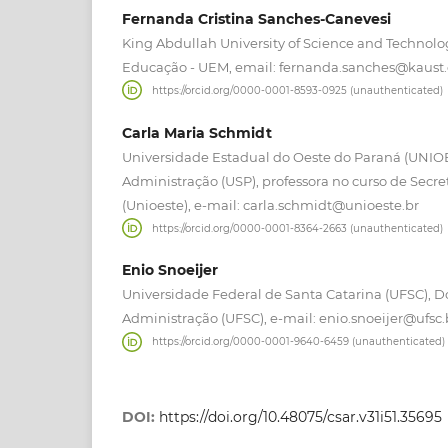
Fernanda Cristina Sanches-Canevesi
King Abdullah University of Science and Technol
Educação - UEM, email: fernanda.sanches@kaust.
https://orcid.org/0000-0001-8593-0925 (unauthenticated)
Carla Maria Schmidt
Universidade Estadual do Oeste do Paraná (UNIO
Administração (USP), professora no curso de Secre
(Unioeste), e-mail: carla.schmidt@unioeste.br
https://orcid.org/0000-0001-8364-2663 (unauthenticated)
Enio Snoeijer
Universidade Federal de Santa Catarina (UFSC),
Administração (UFSC), e-mail: enio.snoeijer@ufsc.
https://orcid.org/0000-0001-9640-6459 (unauthenticated)
DOI:
https://doi.org/10.48075/csar.v31i51.35695