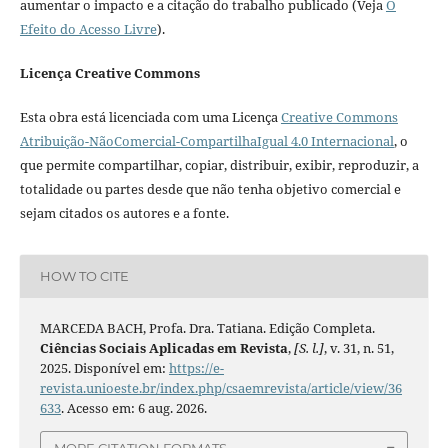
aumentar o impacto e a citação do trabalho publicado (Veja
O
Efeito do Acesso Livre
).
Licença Creative Commons
Esta obra está licenciada com uma Licença
Creative Commons
Atribuição-NãoComercial-CompartilhaIgual 4.0 Internacional
, o
que permite compartilhar, copiar, distribuir, exibir, reproduzir, a
totalidade ou partes desde que não tenha objetivo comercial e
sejam citados os autores e a fonte.
HOW TO CITE
MARCEDA BACH, Profa. Dra. Tatiana. Edição Completa.
Ciências Sociais Aplicadas em Revista
,
[S. l.]
, v. 31, n. 51,
2025. Disponível em:
https://e-
revista.unioeste.br/index.php/csaemrevista/article/view/36
633
. Acesso em: 6 aug. 2026.