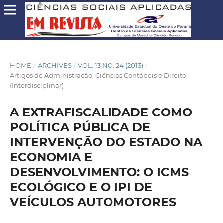
HOME
/
ARCHIVES
/
VOL. 13 NO. 24 (2013)
/
Artigos de Administração, Ciências Contábeis e Direito
(Interdisciplinar)
A EXTRAFISCALIDADE COMO
POLÍTICA PÚBLICA DE
INTERVENÇÃO DO ESTADO NA
ECONOMIA E
DESENVOLVIMENTO: O ICMS
ECOLÓGICO E O IPI DE
VEÍCULOS AUTOMOTORES