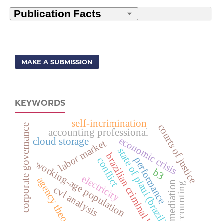
MAKE A SUBMISSION
KEYWORDS
self-incrimination
courts of justice
corporate governance
accounting professional
economic crisis
cloud storage
labor market
state of piauí (brazil)
brazilian criminal law
performance
conflict
working-age population
b3
electricity
agency theory
. mediation
accounting
cvl analysis