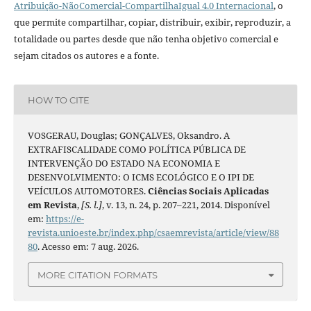
Atribuição-NãoComercial-CompartilhaIgual 4.0 Internacional
, o
que permite compartilhar, copiar, distribuir, exibir, reproduzir, a
totalidade ou partes desde que não tenha objetivo comercial e
sejam citados os autores e a fonte.
HOW TO CITE
VOSGERAU, Douglas; GONÇALVES, Oksandro. A
EXTRAFISCALIDADE COMO POLÍTICA PÚBLICA DE
INTERVENÇÃO DO ESTADO NA ECONOMIA E
DESENVOLVIMENTO: O ICMS ECOLÓGICO E O IPI DE
VEÍCULOS AUTOMOTORES.
Ciências Sociais Aplicadas
em Revista
,
[S. l.]
, v. 13, n. 24, p. 207–221, 2014. Disponível
em:
https://e-
revista.unioeste.br/index.php/csaemrevista/article/view/88
80
. Acesso em: 7 aug. 2026.
MORE CITATION FORMATS