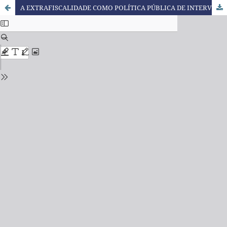
A EXTRAFISCALIDADE COMO POLÍTICA PÚBLICA DE INTERVENÇÃO DO ESTADO NA ECONOMIA E DESENVOLVIMENTO: O ICMS ECOLÓGICO E O IPI DE VEÍCULOS AUTOMOTORES