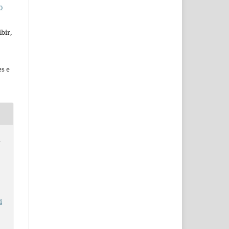
0
bir,
es e
s
i