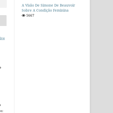
A Visão De Simone De Beauvoir
Sobre A Condição Feminina
5667
ive
e
a
s: