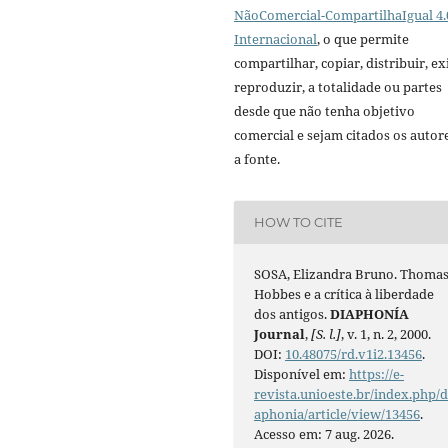
NãoComercial-CompartilhaIgual 4.
Internacional
, o que permite
compartilhar, copiar, distribuir, exi
reproduzir, a totalidade ou partes
desde que não tenha objetivo
comercial e sejam citados os autor
a fonte.
HOW TO CITE
SOSA, Elizandra Bruno. Thoma
Hobbes e a crítica à liberdade
dos antigos.
DIAPHONÍA
Journal
,
[S. l.]
, v. 1, n. 2, 2000.
DOI:
10.48075/rd.v1i2.13456
.
Disponível em:
https://e-
revista.unioeste.br/index.php/d
aphonia/article/view/13456
.
Acesso em: 7 aug. 2026.