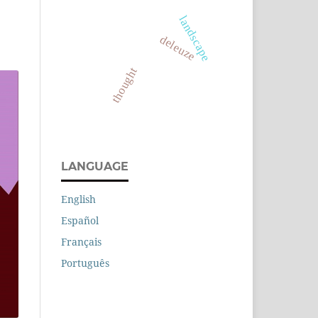
landscape
deleuze
thought
LANGUAGE
English
Español
Français
Português