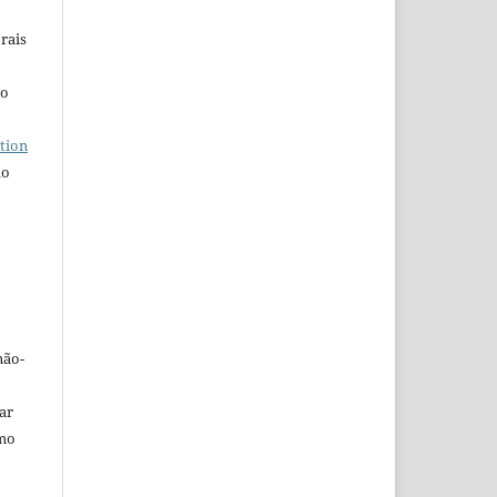
rais
ho
tion
do
não-
car
omo