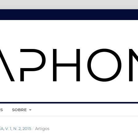
IS
SOBRE
 V. 1, N. 2, 2015
/
Artigos