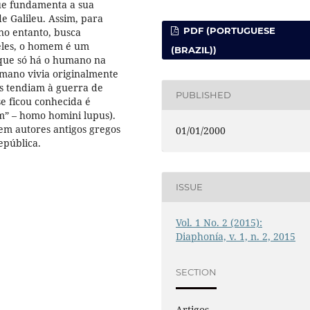
que fundamenta a sua
e Galileu. Assim, para
PDF (PORTUGUESE
no entanto, busca
eles, o homem é um
(BRAZIL))
ca que só há o humano na
umano vivia originalmente
s tendiam à guerra de
PUBLISHED
se ficou conhecida é
” – homo homini lupus).
em autores antigos gregos
01/01/2000
epública.
ISSUE
Vol. 1 No. 2 (2015):
Diaphonía, v. 1, n. 2, 2015
SECTION
Artigos