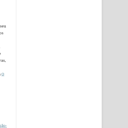
 seu
os
u
e
vas,
a
O
ção-