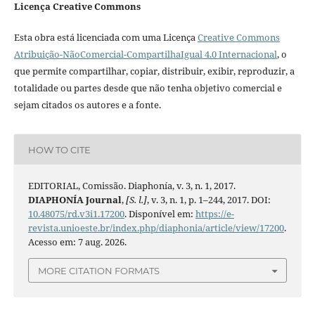
Licença Creative Commons
Esta obra está licenciada com uma Licença
Creative Commons
Atribuição-NãoComercial-CompartilhaIgual 4.0 Internacional
, o
que permite compartilhar, copiar, distribuir, exibir, reproduzir, a
totalidade ou partes desde que não tenha objetivo comercial e
sejam citados os autores e a fonte.
HOW TO CITE
EDITORIAL, Comissão. Diaphonía, v. 3, n. 1, 2017.
DIAPHONÍA Journal
,
[S. l.]
, v. 3, n. 1, p. 1–244, 2017. DOI:
10.48075/rd.v3i1.17200
. Disponível em:
https://e-
revista.unioeste.br/index.php/diaphonia/article/view/17200
.
Acesso em: 7 aug. 2026.
MORE CITATION FORMATS