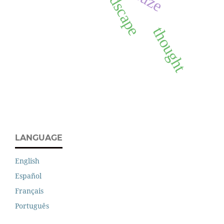
landscape
thought
LANGUAGE
English
Español
Français
Português