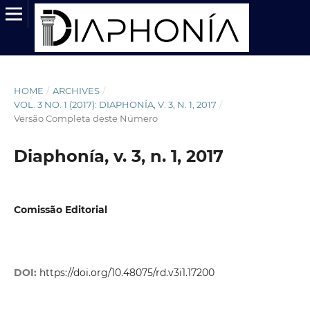
HOME
/
ARCHIVES
/
VOL. 3 NO. 1 (2017): DIAPHONÍA, V. 3, N. 1, 2017
/
Versão Completa deste Número
Diaphonía, v. 3, n. 1, 2017
Comissão Editorial
DOI:
https://doi.org/10.48075/rd.v3i1.17200