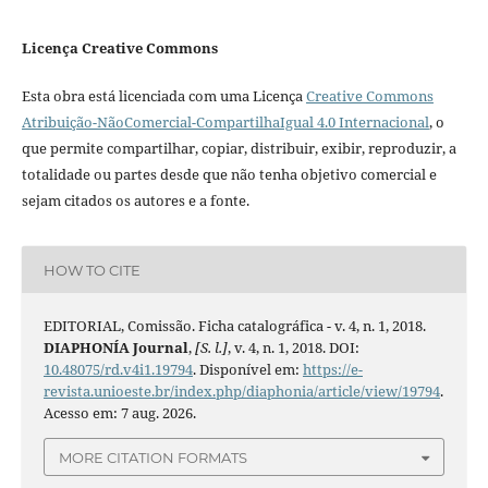
Licença Creative Commons
Esta obra está licenciada com uma Licença
Creative Commons
Atribuição-NãoComercial-CompartilhaIgual 4.0 Internacional
, o
que permite compartilhar, copiar, distribuir, exibir, reproduzir, a
totalidade ou partes desde que não tenha objetivo comercial e
sejam citados os autores e a fonte.
HOW TO CITE
EDITORIAL, Comissão. Ficha catalográfica - v. 4, n. 1, 2018.
DIAPHONÍA Journal
,
[S. l.]
, v. 4, n. 1, 2018. DOI:
10.48075/rd.v4i1.19794
. Disponível em:
https://e-
revista.unioeste.br/index.php/diaphonia/article/view/19794
.
Acesso em: 7 aug. 2026.
MORE CITATION FORMATS