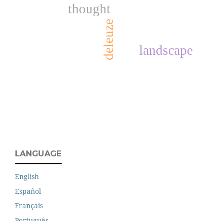
thought
deleuze
landscape
LANGUAGE
English
Español
Français
Português