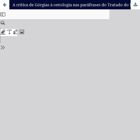
A crítica de Górgias à ontologia nas paráfrases do Tratado do Não-Ser