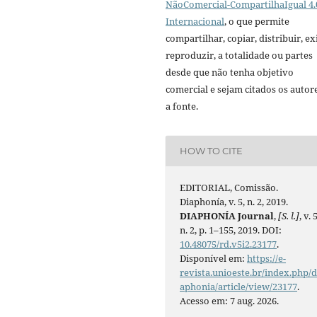
NãoComercial-CompartilhaIgual 4.
Internacional
, o que permite
compartilhar, copiar, distribuir, exi
reproduzir, a totalidade ou partes
desde que não tenha objetivo
comercial e sejam citados os autor
a fonte.
HOW TO CITE
EDITORIAL, Comissão.
Diaphonía, v. 5, n. 2, 2019.
DIAPHONÍA Journal
,
[S. l.]
, v. 5
n. 2, p. 1–155, 2019. DOI:
10.48075/rd.v5i2.23177
.
Disponível em:
https://e-
revista.unioeste.br/index.php/d
aphonia/article/view/23177
.
Acesso em: 7 aug. 2026.