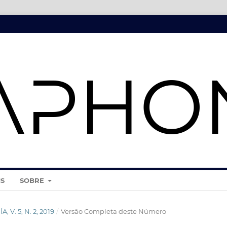
IS
SOBRE
, V. 5, N. 2, 2019
/
Versão Completa deste Número