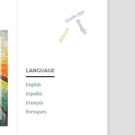
landscape
thought
deleuze
LANGUAGE
English
Español
Français
Português