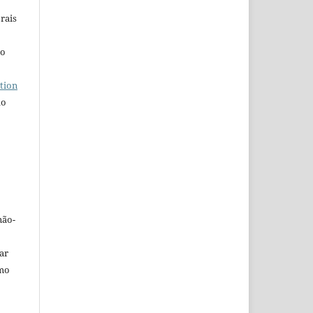
rais
ho
tion
do
não-
car
omo