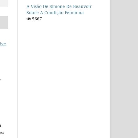
A Visão De Simone De Beauvoir
Sobre A Condição Feminina
5667
ive
e
a
s: