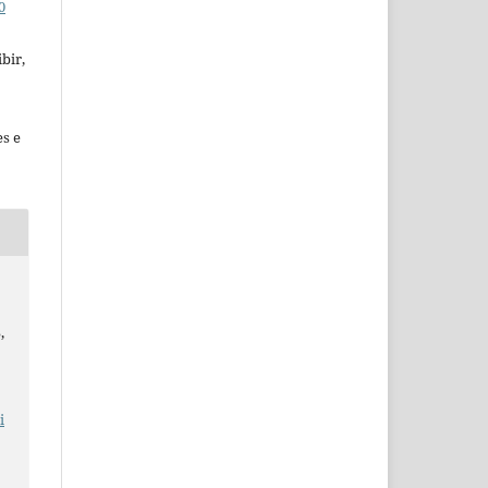
0
bir,
es e
,
i