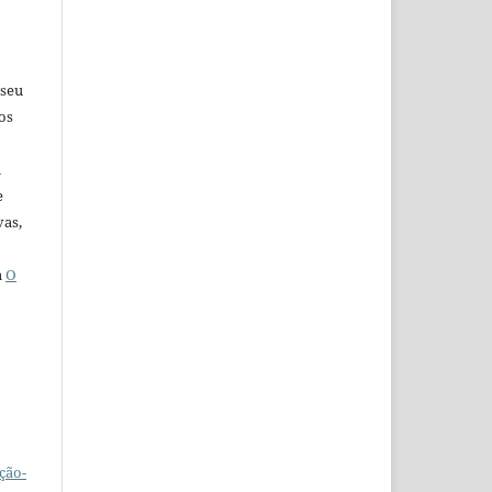
 seu
os
u
e
vas,
a
O
ção-