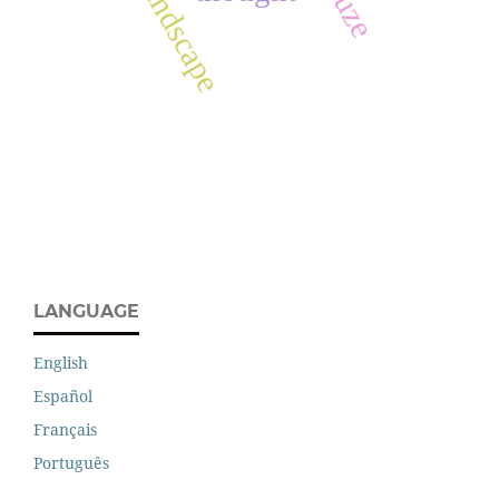
landscape
LANGUAGE
English
Español
Français
Português