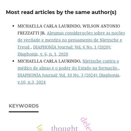
Most read articles by the same author(s)
MICHAELLA CARLA LAURINDO, WILSON ANTONIO
FREZZATTI JR,
Algumas considerações sobre as noções
de verdade e mentira no pensamento de Nietzsche e
Freud
,
DIAPHONÍA Journal: Vol. 6 No. 1 (2020):
Diaphonía, v. 6, n. 1, 2020
MICHAELLA CARLA LAURINDO,
Nietzsche contra o
médico de almas e o poder do Estado na formação
,
DIAPHONÍA Journal: Vol. 10 No. 3 (2024): Diaphonía,
v.10, n.3, 2024
KEYWORDS
deleuze
thought