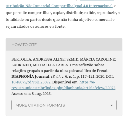
Atribuição-NãoComercial-CompartilhaIgual 4.0 Internacional
, o
que permite compartilhar, copiar, distribuir, exibir, reproduzir, a
totalidade ou partes desde que não tenha objetivo comercial e
sejam citados os autores e a fonte.
HOW TO CITE
BERTOLLA, ANDRESSA ALINE; SZMID, MÁRCIA CAROLINE;
LAURINDO, MICHAELLA CARLA. Uma reflexão sobre
relações grupais a partir da obra psicanalítica de Freud.
DIAPHONÍA Journal
,
[S. l.]
, v. 6, n. 1, p. 117–121, 2020. DOI:
10.48075/rd.v6i1.25072
. Disponível em:
https://e-
revista.unioeste.br/index.php/diaphonia/article/view/25072
.
Acesso em: 8 aug. 2026.
MORE CITATION FORMATS