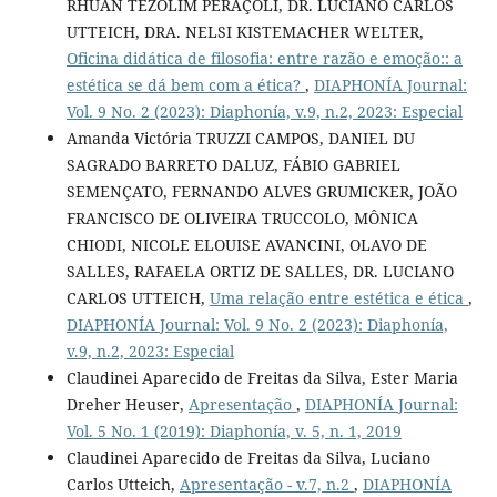
RHUAN TEZOLIM PERAÇOLI, DR. LUCIANO CARLOS
UTTEICH, DRA. NELSI KISTEMACHER WELTER,
Oficina didática de filosofia: entre razão e emoção:: a
estética se dá bem com a ética?
,
DIAPHONÍA Journal:
Vol. 9 No. 2 (2023): Diaphonía, v.9, n.2, 2023: Especial
Amanda Victória TRUZZI CAMPOS, DANIEL DU
SAGRADO BARRETO DALUZ, FÁBIO GABRIEL
SEMENÇATO, FERNANDO ALVES GRUMICKER, JOÃO
FRANCISCO DE OLIVEIRA TRUCCOLO, MÔNICA
CHIODI, NICOLE ELOUISE AVANCINI, OLAVO DE
SALLES, RAFAELA ORTIZ DE SALLES, DR. LUCIANO
CARLOS UTTEICH,
Uma relação entre estética e ética
,
DIAPHONÍA Journal: Vol. 9 No. 2 (2023): Diaphonía,
v.9, n.2, 2023: Especial
Claudinei Aparecido de Freitas da Silva, Ester Maria
Dreher Heuser,
Apresentação
,
DIAPHONÍA Journal:
Vol. 5 No. 1 (2019): Diaphonía, v. 5, n. 1, 2019
Claudinei Aparecido de Freitas da Silva, Luciano
Carlos Utteich,
Apresentação - v.7, n.2
,
DIAPHONÍA