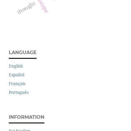
landscape
thought
LANGUAGE
English
Español
Français
Português
INFORMATION
For Readers