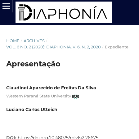
HOME
/
ARCHIVES
/
VOL. 6 NO. 2 (2020): DIAPHONÍA, V. 6, N. 2, 2020
/
Expediente
Apresentação
Claudinei Aparecido de Freitas Da Silva
Western Paraná State University
Luciano Carlos Utteich
DOI:
https://doi.org/10.48075/rd.v6i2.26675