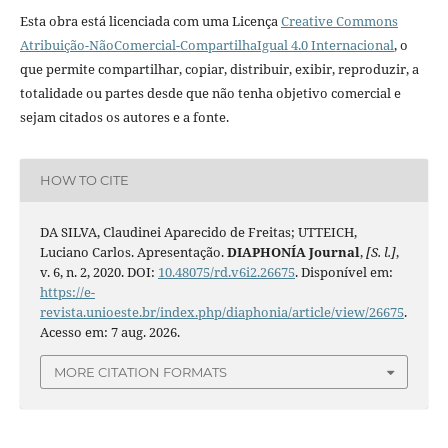
Esta obra está licenciada com uma Licença
Creative Commons
Atribuição-NãoComercial-CompartilhaIgual 4.0 Internacional
, o
que permite compartilhar, copiar, distribuir, exibir, reproduzir, a
totalidade ou partes desde que não tenha objetivo comercial e
sejam citados os autores e a fonte.
HOW TO CITE
DA SILVA, Claudinei Aparecido de Freitas; UTTEICH,
Luciano Carlos. Apresentação.
DIAPHONÍA Journal
,
[S. l.]
,
v. 6, n. 2, 2020. DOI:
10.48075/rd.v6i2.26675
. Disponível em:
https://e-
revista.unioeste.br/index.php/diaphonia/article/view/26675
.
Acesso em: 7 aug. 2026.
MORE CITATION FORMATS