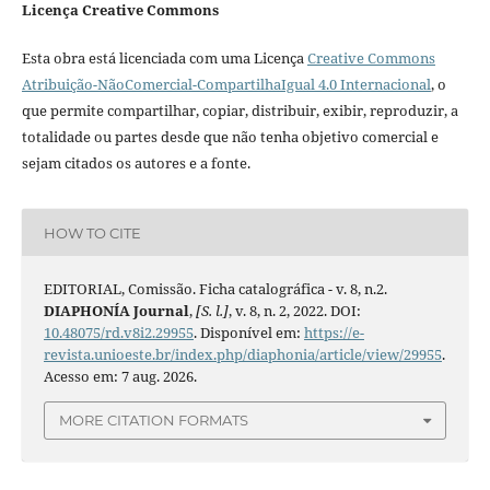
Licença Creative Commons
Esta obra está licenciada com uma Licença
Creative Commons
Atribuição-NãoComercial-CompartilhaIgual 4.0 Internacional
, o
que permite compartilhar, copiar, distribuir, exibir, reproduzir, a
totalidade ou partes desde que não tenha objetivo comercial e
sejam citados os autores e a fonte.
HOW TO CITE
EDITORIAL, Comissão. Ficha catalográfica - v. 8, n.2.
DIAPHONÍA Journal
,
[S. l.]
, v. 8, n. 2, 2022. DOI:
10.48075/rd.v8i2.29955
. Disponível em:
https://e-
revista.unioeste.br/index.php/diaphonia/article/view/29955
.
Acesso em: 7 aug. 2026.
MORE CITATION FORMATS