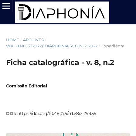
HOME
/
ARCHIVES
/
VOL. 8 NO. 2 (2022): DIAPHONÍA, V. 8, N. 2, 2022
/
Expediente
Ficha catalográfica - v. 8, n.2
Comissão Editorial
DOI:
https://doi.org/10.48075/rd.v8i2.29955