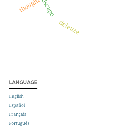
landscape
thought
deleuze
LANGUAGE
English
Español
Français
Português