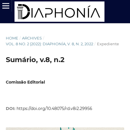
HOME
/
ARCHIVES
/
VOL. 8 NO. 2 (2022): DIAPHONÍA, V. 8, N. 2, 2022
/
Expediente
Sumário, v.8, n.2
Comissão Editorial
DOI:
https://doi.org/10.48075/rd.v8i2.29956