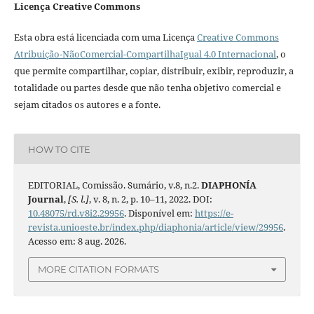
Licença Creative Commons
Esta obra está licenciada com uma Licença
Creative Commons
Atribuição-NãoComercial-CompartilhaIgual 4.0 Internacional
, o
que permite compartilhar, copiar, distribuir, exibir, reproduzir, a
totalidade ou partes desde que não tenha objetivo comercial e
sejam citados os autores e a fonte.
HOW TO CITE
EDITORIAL, Comissão. Sumário, v.8, n.2.
DIAPHONÍA
Journal
,
[S. l.]
, v. 8, n. 2, p. 10–11, 2022. DOI:
10.48075/rd.v8i2.29956
. Disponível em:
https://e-
revista.unioeste.br/index.php/diaphonia/article/view/29956
.
Acesso em: 8 aug. 2026.
MORE CITATION FORMATS