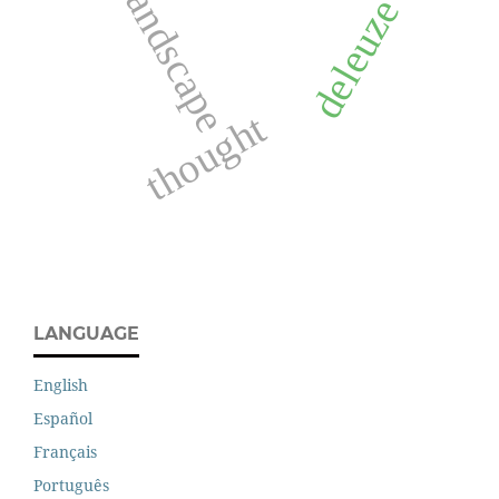
landscape
deleuze
thought
LANGUAGE
English
Español
Français
Português