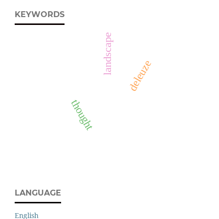
KEYWORDS
landscape
deleuze
thought
LANGUAGE
English