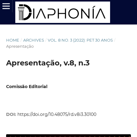
HOME
/
ARCHIVES
/
VOL. 8 NO. 3 (2022): PET 30 ANOS
/
Apresentação
Apresentação, v.8, n.3
Comissão Editorial
DOI:
https://doi.org/10.48075/rd.v8i3.30100