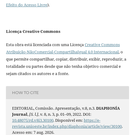
Efeito do Acesso Livre
).
Licença Creative Commons
Esta obra está licenciada com uma Licença
Creative Commons
Atribuição-NãoComercial-CompartilhaIgual 4.0 Internacional
, o
que permite compartilhar, copiar, distribuir, exibir, reproduzir, a
totalidade ou partes desde que não tenha objetivo comercial e
sejam citados os autores e a fonte.
HOW TO CITE
EDITORIAL, Comissão. Apresentação, v.8, n.3.
DIAPHONÍA
Journal
,
[S. l.]
, v. 8, n. 3, p. 01–09, 2022. DOI:
10.48075/rd.v8i3.30100
. Disponível em:
https://e-
revista.unioeste.br/index.php/diaphonia/article/view/30100
.
Acesso em: 7 aug. 2026.