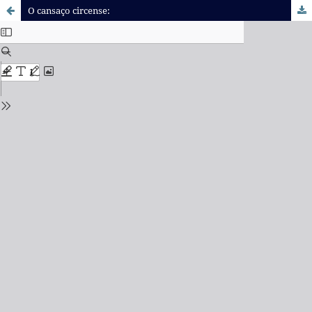
O cansaço circense: