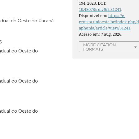
194, 2023. DOI:
10.48075/rd.v9i2.31241
.
Disponível em:
https://e-
adual do Oeste do Paraná
revista.unioeste.br/index.php/d
aphonia/article/view/31241
.
Acesso em: 7 aug. 2026.
S
MORE CITATION
FORMATS
adual do Oeste do
adual do Oeste do
adual do Oeste do