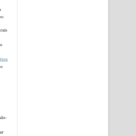
a
s:
rais
ho
tion
do
não-
car