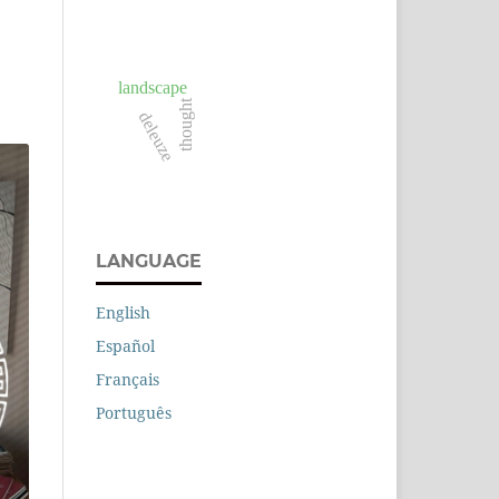
landscape
thought
deleuze
LANGUAGE
English
Español
Français
Português