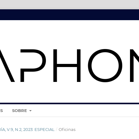
IS
SOBRE
A, V.9, N.2, 2023: ESPECIAL
/
Oficinas