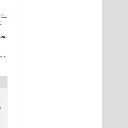
ção-
0
bir,
es e
o