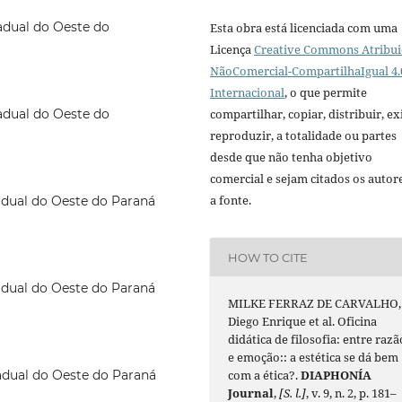
adual do Oeste do
Esta obra está licenciada com uma
Licença
Creative Commons Atribui
NãoComercial-CompartilhaIgual 4.
Internacional
, o que permite
compartilhar, copiar, distribuir, exi
adual do Oeste do
reproduzir, a totalidade ou partes
desde que não tenha objetivo
comercial e sejam citados os autor
a fonte.
adual do Oeste do Paraná
HOW TO CITE
adual do Oeste do Paraná
MILKE FERRAZ DE CARVALHO,
Diego Enrique et al. Oficina
didática de filosofia: entre razã
e emoção:: a estética se dá bem
com a ética?.
DIAPHONÍA
adual do Oeste do Paraná
Journal
,
[S. l.]
, v. 9, n. 2, p. 181–