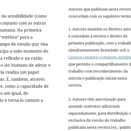
Autores que publicam nesta revist
a da sensibilidade (como
concordam com os seguintes termo
conjunto com as outras
1. Autores mantém os direitos auto
 humana. Na primeira
e concedem à revista o direito de
 “estética” para a
primeira publicação, com o trabal
campo de estudo que visa
simultaneamente licenciado sob a
icipa a todo momento do
Licença Creative Commons Attribu
 reflexão e na razão.
que permite o compartilhamento 
 do ser humano de afetar e
trabalho com reconhecimento da
ela realiza um papel
autoria e publicação inicial nesta
nas. É, também, através
revista.
de, como a capacidade de
mo um igual, de
2. Autores têm autorização para
to e torná-lo comum a
assumir contratos adicionais
separadamente, para distribuição 
exclusiva da versão do trabalho
publicada nesta revista (ex.: publi