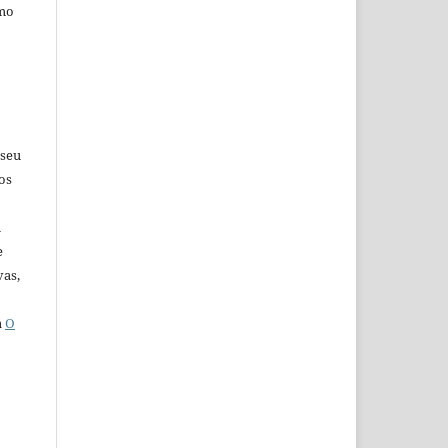
omo
 seu
os
u
e
vas,
a
O