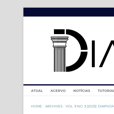
ATUAL
ACERVO
NOTÍCIAS
TUTORIA
HOME
/
ARCHIVES
/
VOL. 9 NO. 3 (2023): DIAPHONÍ