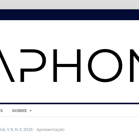
IS
SOBRE
A, V.9, N.3, 2023
/
Apresentação