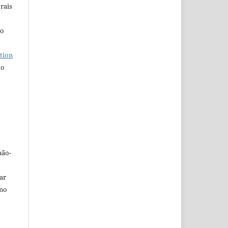
rais
ho
tion
do
não-
car
omo