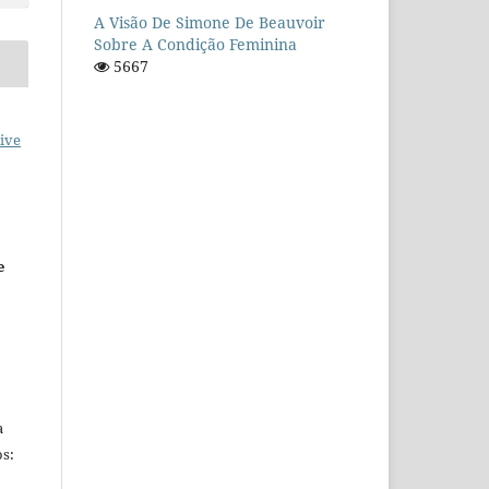
A Visão De Simone De Beauvoir
Sobre A Condição Feminina
5667
ive
e
a
s: