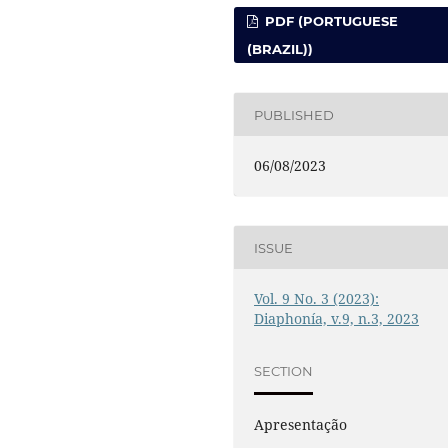
PDF (PORTUGUESE
(BRAZIL))
PUBLISHED
06/08/2023
ISSUE
Vol. 9 No. 3 (2023):
Diaphonía, v.9, n.3, 2023
SECTION
Apresentação