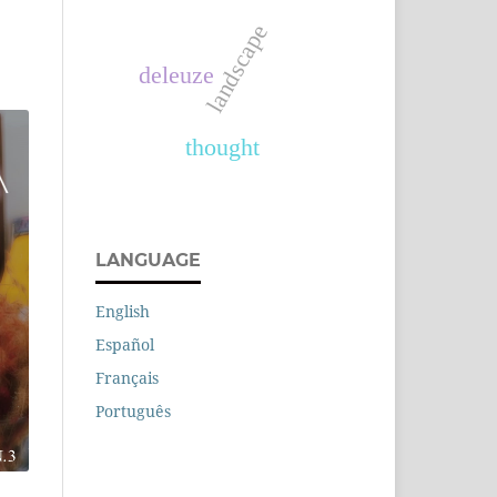
landscape
deleuze
thought
LANGUAGE
English
Español
Français
Português