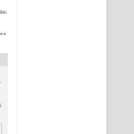
bir,
es e
,
i