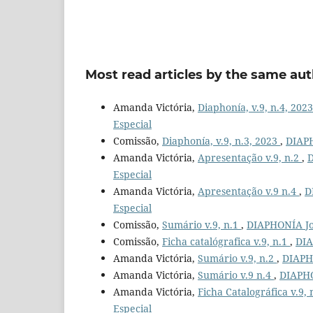
Most read articles by the same aut
Amanda Victória,
Diaphonía, v.9, n.4, 202
Especial
Comissão,
Diaphonía, v.9, n.3, 2023
,
DIAPH
Amanda Victória,
Apresentação v.9, n.2
,
D
Especial
Amanda Victória,
Apresentação v.9 n.4
,
D
Especial
Comissão,
Sumário v.9, n.1
,
DIAPHONÍA Jour
Comissão,
Ficha catalógrafica v.9, n.1
,
DIA
Amanda Victória,
Sumário v.9, n.2
,
DIAPHO
Amanda Victória,
Sumário v.9 n.4
,
DIAPHON
Amanda Victória,
Ficha Catalográfica v.9,
Especial