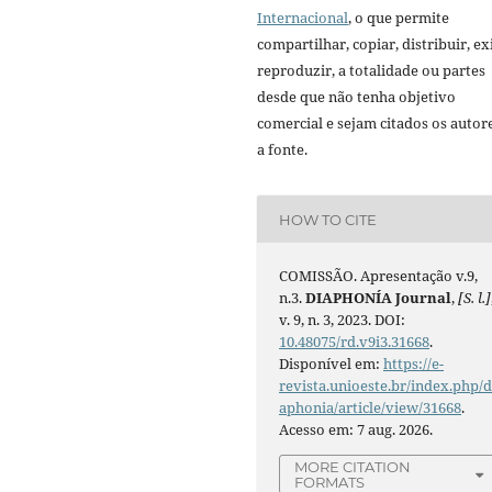
Internacional
, o que permite
compartilhar, copiar, distribuir, exi
reproduzir, a totalidade ou partes
desde que não tenha objetivo
comercial e sejam citados os autor
a fonte.
HOW TO CITE
COMISSÃO. Apresentação v.9,
n.3.
DIAPHONÍA Journal
,
[S. l.]
v. 9, n. 3, 2023. DOI:
10.48075/rd.v9i3.31668
.
Disponível em:
https://e-
revista.unioeste.br/index.php/d
aphonia/article/view/31668
.
Acesso em: 7 aug. 2026.
MORE CITATION
FORMATS