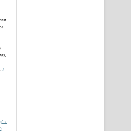
 seu
os
u
e
vas,
a
O
ção-
0