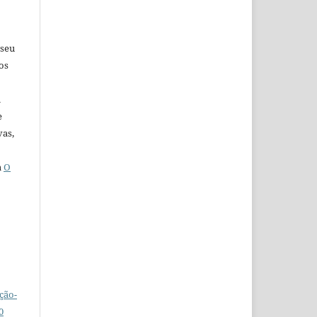
 seu
os
u
e
vas,
a
O
ção-
0