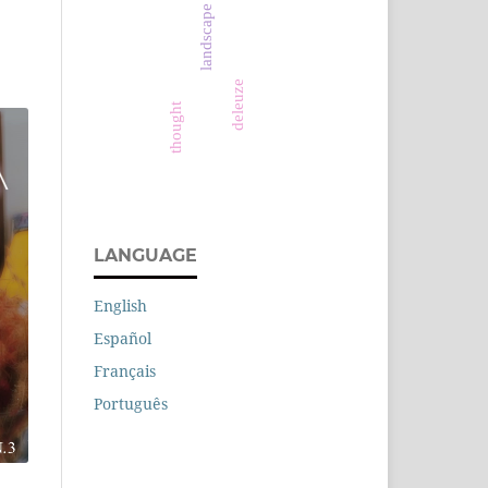
landscape
deleuze
thought
LANGUAGE
English
Español
Français
Português