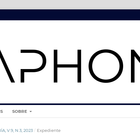
IS
SOBRE
A, V.9, N.3, 2023
/
Expediente