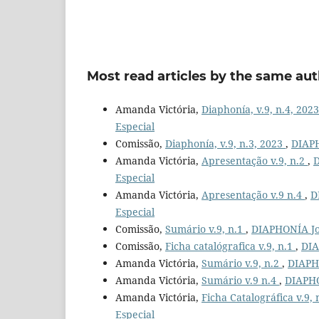
Most read articles by the same aut
Amanda Victória,
Diaphonía, v.9, n.4, 202
Especial
Comissão,
Diaphonía, v.9, n.3, 2023
,
DIAPH
Amanda Victória,
Apresentação v.9, n.2
,
D
Especial
Amanda Victória,
Apresentação v.9 n.4
,
D
Especial
Comissão,
Sumário v.9, n.1
,
DIAPHONÍA Jour
Comissão,
Ficha catalógrafica v.9, n.1
,
DIA
Amanda Victória,
Sumário v.9, n.2
,
DIAPHO
Amanda Victória,
Sumário v.9 n.4
,
DIAPHON
Amanda Victória,
Ficha Catalográfica v.9,
Especial