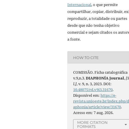
Internacional
, o que permite
compartilhar, copiar, distribuir, exi
reproduzir, a totalidade ou partes
desde que não tenha objetivo
comercial e sejam citados os autor
a fonte.
HOW TO CITE
COMISSÃO. Ficha catalográfica
v.9,n.3.
DIAPHONÍA Journal
,
[S
l.]
, v. 9, n. 3, 2023. DOI:
10.48075/rd.v9i3.31670
.
Disponível em:
https://e-
revista.unioeste.br/index.php/d
aphonia/article/view/31670
.
Acesso em: 7 aug. 2026.
MORE CITATION
FORMATS