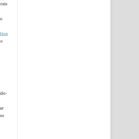
rais
ho
tion
do
não-
car
omo