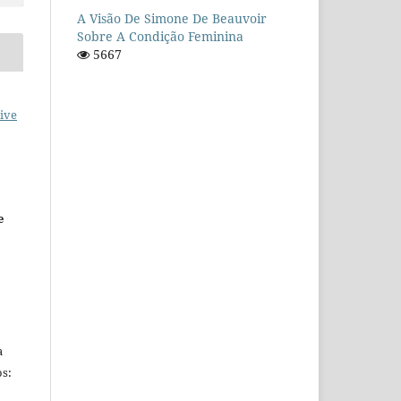
A Visão De Simone De Beauvoir
Sobre A Condição Feminina
5667
ive
e
a
s: