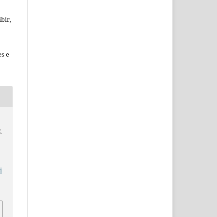
bir,
es e
.
i