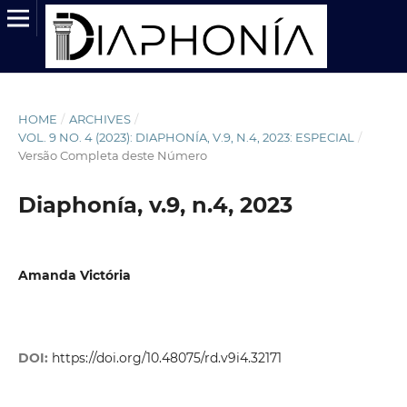
HOME
/
ARCHIVES
/
VOL. 9 NO. 4 (2023): DIAPHONÍA, V.9, N.4, 2023: ESPECIAL
/
Versão Completa deste Número
Diaphonía, v.9, n.4, 2023
Amanda Victória
DOI:
https://doi.org/10.48075/rd.v9i4.32171