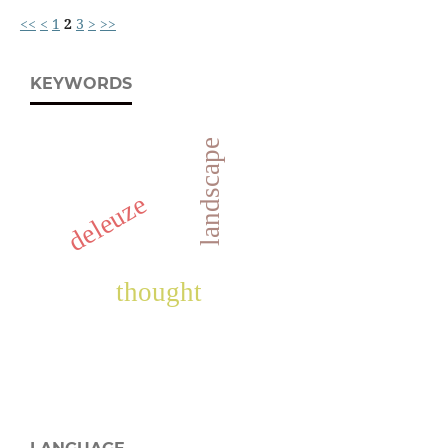
<<
<
1
2
3
>
>>
KEYWORDS
landscape
deleuze
thought