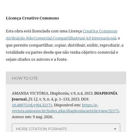
Licença Creative Commons
Esta obra está licenciada com uma Licença
Creative Commons
Atribuição-NãoComercial-CompartilhaIgual 4.0 Internacional
, o
que permite compartilhar, copiar, distribuir, exibir, reproduzir, a
totalidade ou partes desde que não tenha objetivo comercial e
sejam citados os autores e a fonte.
HOW TO CITE
AMANDA VICTÓRIA. Diaphonía, v.9, n.4, 2023.
DIAPHONÍA
Journal
,
[S. l.]
, v. 9, n. 4, p. 1–133, 2023. DOI:
10.48075/rd.v9i4.32171
. Disponível em:
https://e-
revista.unioeste.br/index.php/diaphonia/article/view/32171
.
Acesso em: 9 aug. 2026.
MORE CITATION FORMATS