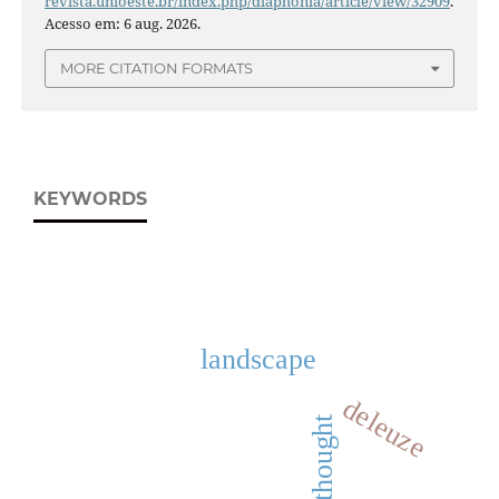
revista.unioeste.br/index.php/diaphonia/article/view/32909
.
Acesso em: 6 aug. 2026.
MORE CITATION FORMATS
KEYWORDS
landscape
deleuze
thought