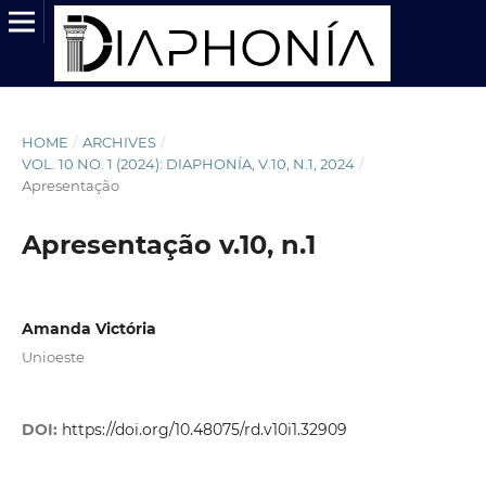
HOME
/
ARCHIVES
/
VOL. 10 NO. 1 (2024): DIAPHONÍA, V.10, N.1, 2024
/
Apresentação
Apresentação v.10, n.1
Amanda Victória
Unioeste
DOI:
https://doi.org/10.48075/rd.v10i1.32909