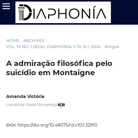
HOME
/
ARCHIVES
/
VOL. 10 NO. 1 (2024): DIAPHONÍA, V.10, N.1, 2024
/
Artigos
A admiração filosófica pelo
suicídio em Montaigne
Amanda Victória
Londrina State University
DOI:
https://doi.org/10.48075/rd.v10i1.32910