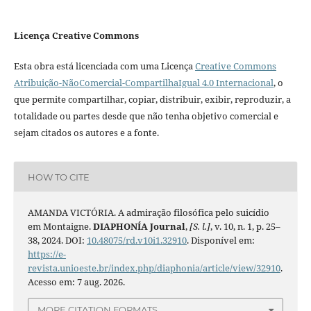
Licença Creative Commons
Esta obra está licenciada com uma Licença
Creative Commons
Atribuição-NãoComercial-CompartilhaIgual 4.0 Internacional
, o
que permite compartilhar, copiar, distribuir, exibir, reproduzir, a
totalidade ou partes desde que não tenha objetivo comercial e
sejam citados os autores e a fonte.
HOW TO CITE
AMANDA VICTÓRIA. A admiração filosófica pelo suicídio
em Montaigne.
DIAPHONÍA Journal
,
[S. l.]
, v. 10, n. 1, p. 25–
38, 2024. DOI:
10.48075/rd.v10i1.32910
. Disponível em:
https://e-
revista.unioeste.br/index.php/diaphonia/article/view/32910
.
Acesso em: 7 aug. 2026.
MORE CITATION FORMATS