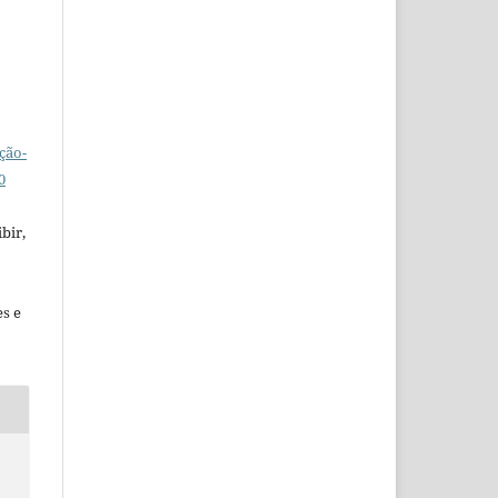
ção-
0
bir,
es e