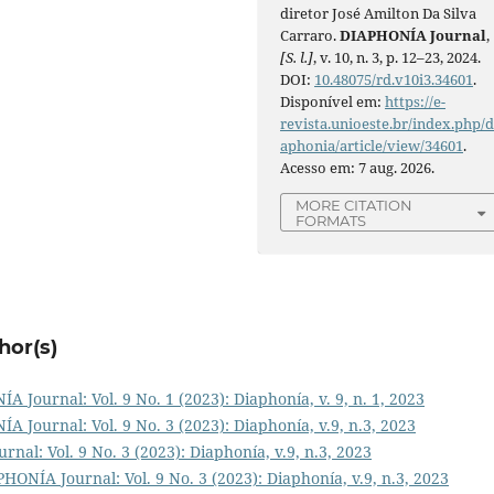
diretor José Amilton Da Silva
Carraro.
DIAPHONÍA Journal
,
[S. l.]
, v. 10, n. 3, p. 12–23, 2024.
DOI:
10.48075/rd.v10i3.34601
.
Disponível em:
https://e-
revista.unioeste.br/index.php/d
aphonia/article/view/34601
.
Acesso em: 7 aug. 2026.
MORE CITATION
FORMATS
hor(s)
A Journal: Vol. 9 No. 1 (2023): Diaphonía, v. 9, n. 1, 2023
A Journal: Vol. 9 No. 3 (2023): Diaphonía, v.9, n.3, 2023
nal: Vol. 9 No. 3 (2023): Diaphonía, v.9, n.3, 2023
HONÍA Journal: Vol. 9 No. 3 (2023): Diaphonía, v.9, n.3, 2023