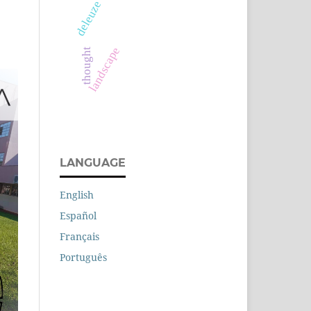
deleuze
landscape
thought
LANGUAGE
English
Español
Français
Português