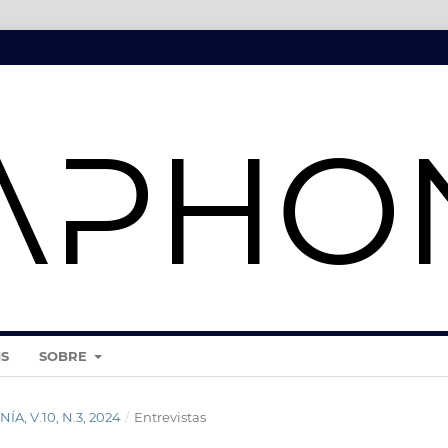
IS
SOBRE
ÍA, V.10, N.3, 2024
/
Entrevistas