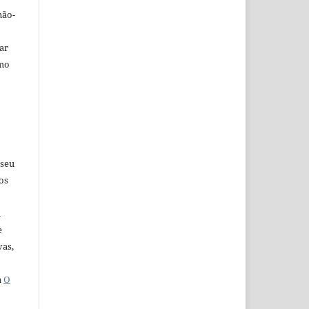
não-
car
omo
 seu
os
u
e
vas,
a
O