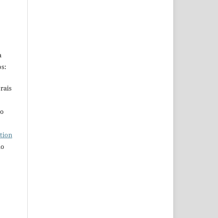
a
s:
rais
ho
tion
do