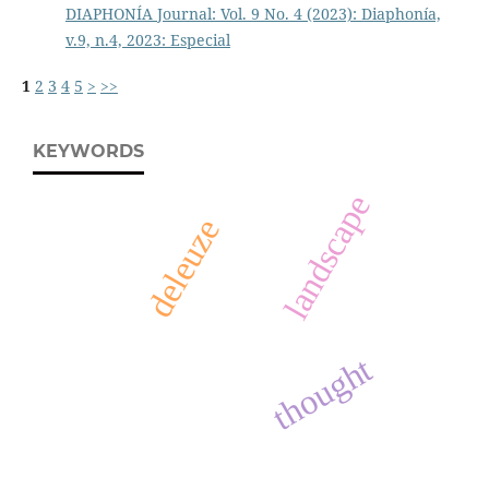
DIAPHONÍA Journal: Vol. 9 No. 4 (2023): Diaphonía,
v.9, n.4, 2023: Especial
1
2
3
4
5
>
>>
KEYWORDS
landscape
deleuze
thought