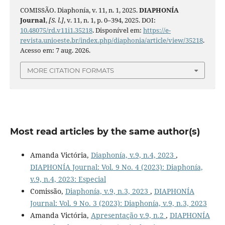
COMISSÃO. Diaphonía, v. 11, n. 1, 2025.
DIAPHONÍA
Journal
,
[S. l.]
, v. 11, n. 1, p. 0–394, 2025. DOI:
10.48075/rd.v11i1.35218
. Disponível em:
https://e-
revista.unioeste.br/index.php/diaphonia/article/view/35218
.
Acesso em: 7 aug. 2026.
MORE CITATION FORMATS
Most read articles by the same author(s)
Amanda Victória,
Diaphonía, v.9, n.4, 2023
,
DIAPHONÍA Journal: Vol. 9 No. 4 (2023): Diaphonía,
v.9, n.4, 2023: Especial
Comissão,
Diaphonía, v.9, n.3, 2023
,
DIAPHONÍA
Journal: Vol. 9 No. 3 (2023): Diaphonía, v.9, n.3, 2023
Amanda Victória,
Apresentação v.9, n.2
,
DIAPHONÍA