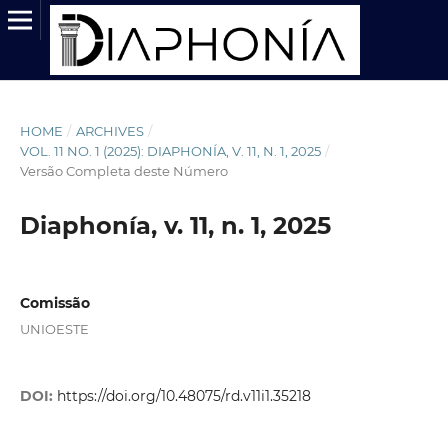
HOME
/
ARCHIVES
/
VOL. 11 NO. 1 (2025): DIAPHONÍA, V. 11, N. 1, 2025
/
Versão Completa deste Número
Diaphonía, v. 11, n. 1, 2025
Comissão
UNIOESTE
DOI:
https://doi.org/10.48075/rd.v11i1.35218