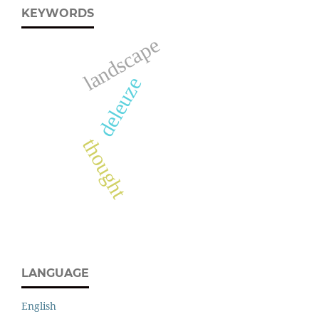
KEYWORDS
landscape
deleuze
thought
LANGUAGE
English