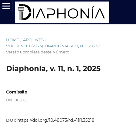
HOME
/
ARCHIVES
/
VOL. 11 NO. 1 (2025): DIAPHONÍA, V. 11, N. 1, 2025
/
Versão Completa deste Número
Diaphonía, v. 11, n. 1, 2025
Comissão
UNIOESTE
DOI:
https://doi.org/10.48075/rd.v11i1.35218