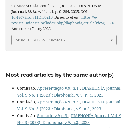
COMISSÃO. Diaphonía, v. 11, n. 1, 2025.
DIAPHONÍA
Journal
,
[S. l.]
, v. 11, n. 1, p. 0–394, 2025. DOI:
10.48075/rd.v11i1.35218
. Disponível em:
https://e-
revista.unioeste.br/index.php/diaphonia/article/view/35218
.
Acesso em: 7 aug. 2026.
MORE CITATION FORMATS
Most read articles by the same author(s)
Comissão,
Apresentação v.9, n.1
,
DIAPHONÍA Journal:
Vol. 9 No. 1 (2023): Diaphonía, v. 9, n. 1, 2023
Comissão,
Apresentação v.9, n.3
,
DIAPHONÍA Journal:
Vol. 9 No. 3 (2023): Diaphonía, v.9, n.3, 2023
Comissão,
Sumário v.9,n.3
,
DIAPHONÍA Journal: Vol. 9
No. 3 (2023): Diaphonía, v.9, n.3, 2023