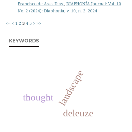
Francisco de Assis Dias
,
DIAPHONÍA Journal: Vol. 10
No. 2 (2024): Diaphonía, v. 10, n. 2, 2024
<<
<
1
2
3
4
5
>
>>
KEYWORDS
landscape
thought
deleuze