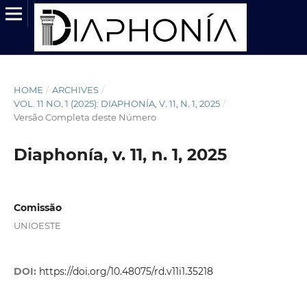
HOME
/
ARCHIVES
/
VOL. 11 NO. 1 (2025): DIAPHONÍA, V. 11, N. 1, 2025
/
Versão Completa deste Número
Diaphonía, v. 11, n. 1, 2025
Comissão
UNIOESTE
DOI:
https://doi.org/10.48075/rd.v11i1.35218