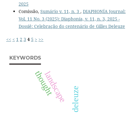
2025
Comissão,
Sumário v. 11, n. 3
,
DIAPHONÍA Journal:
Vol. 11 No. 3 (2025): Diaphonía, v. 11, n. 3, 2025 -
Dossiê: Celebração do centenário de Gilles Deleuze
<<
<
1
2
3
4
5
>
>>
KEYWORDS
thought
landscape
deleuze