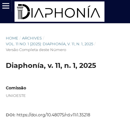
HOME
/
ARCHIVES
/
VOL. 11 NO. 1 (2025): DIAPHONÍA, V. 11, N. 1, 2025
/
Versão Completa deste Número
Diaphonía, v. 11, n. 1, 2025
Comissão
UNIOESTE
DOI:
https://doi.org/10.48075/rd.v11i1.35218