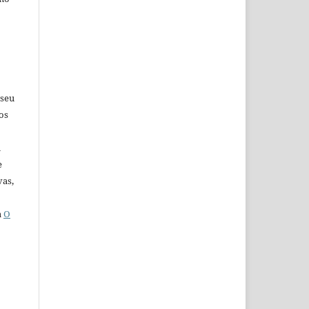
 seu
os
u
e
vas,
a
O