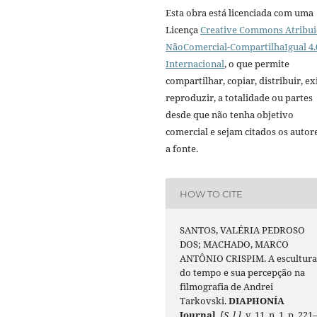
Esta obra está licenciada com uma
Licença
Creative Commons Atribui
NãoComercial-CompartilhaIgual 4.
Internacional
, o que permite
compartilhar, copiar, distribuir, exi
reproduzir, a totalidade ou partes
desde que não tenha objetivo
comercial e sejam citados os autor
a fonte.
HOW TO CITE
SANTOS, VALÉRIA PEDROSO
DOS; MACHADO, MARCO
ANTÔNIO CRISPIM. A escultur
do tempo e sua percepção na
filmografia de Andrei
Tarkovski.
DIAPHONÍA
Journal
,
[S. l.]
, v. 11, n. 1, p. 221