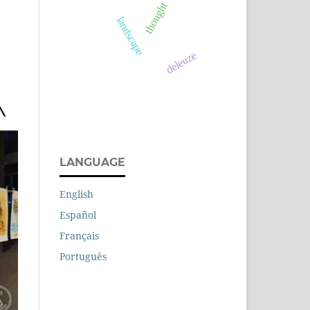
thought
landscape
deleuze
LANGUAGE
English
Español
Français
Português