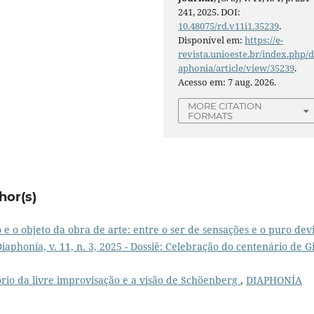
241, 2025. DOI:
10.48075/rd.v11i1.35239
.
Disponível em:
https://e-
revista.unioeste.br/index.php/d
aphonia/article/view/35239
.
Acesso em: 7 aug. 2026.
MORE CITATION
FORMATS
hor(s)
o e o objeto da obra de arte: entre o ser de sensações e o puro dev
aphonía, v. 11, n. 3, 2025 - Dossiê: Celebração do centenário de Gi
ório da livre improvisação e a visão de Schöenberg
,
DIAPHONÍA