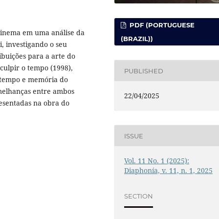
PDF (PORTUGUESE
 cinema em uma análise da
(BRAZIL))
i, investigando o seu
ribuições para a arte do
culpir o tempo (1998),
PUBLISHED
de tempo e memória do
emelhanças entre ambos
22/04/2025
resentadas na obra do
ISSUE
Vol. 11 No. 1 (2025):
Diaphonía, v. 11, n. 1, 2025
SECTION