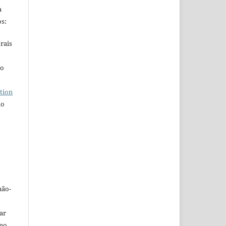
a
s:
rais
ho
tion
do
não-
car
omo