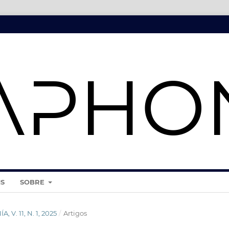
IS
SOBRE
, V. 11, N. 1, 2025
/
Artigos