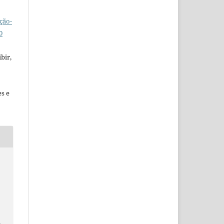
ção-
0
bir,
es e
a
–