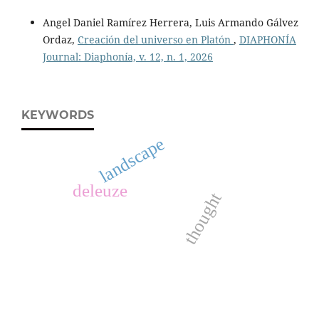
Angel Daniel Ramírez Herrera, Luis Armando Gálvez
Ordaz,
Creación del universo en Platón
,
DIAPHONÍA
Journal: Diaphonía, v. 12, n. 1, 2026
KEYWORDS
landscape
deleuze
thought