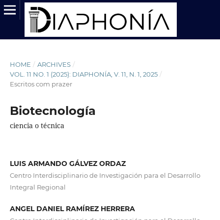
HOME
/
ARCHIVES
/
VOL. 11 NO. 1 (2025): DIAPHONÍA, V. 11, N. 1, 2025
/
Escritos com prazer
Biotecnología
ciencia o técnica
LUIS ARMANDO GÁLVEZ ORDAZ
Centro Interdisciplinario de Investigación para el Desarrollo
Integral Regional
ANGEL DANIEL RAMÍREZ HERRERA