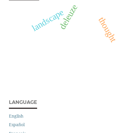
deleuze
landscape
thought
LANGUAGE
English
Español