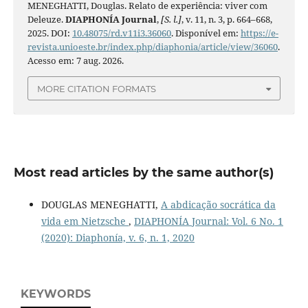
MENEGHATTI, Douglas. Relato de experiência: viver com
Deleuze.
DIAPHONÍA Journal
,
[S. l.]
, v. 11, n. 3, p. 664–668,
2025. DOI:
10.48075/rd.v11i3.36060
. Disponível em:
https://e-
revista.unioeste.br/index.php/diaphonia/article/view/36060
.
Acesso em: 7 aug. 2026.
MORE CITATION FORMATS
Most read articles by the same author(s)
DOUGLAS MENEGHATTI,
A abdicação socrática da
vida em Nietzsche
,
DIAPHONÍA Journal: Vol. 6 No. 1
(2020): Diaphonía, v. 6, n. 1, 2020
KEYWORDS