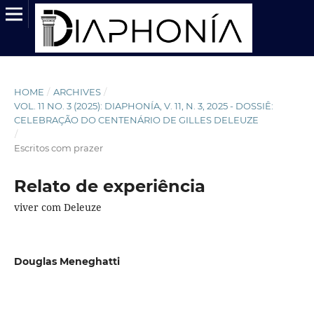
HOME
/
ARCHIVES
/
VOL. 11 NO. 3 (2025): DIAPHONÍA, V. 11, N. 3, 2025 - DOSSIÊ:
CELEBRAÇÃO DO CENTENÁRIO DE GILLES DELEUZE
/
Escritos com prazer
Relato de experiência
viver com Deleuze
Douglas Meneghatti