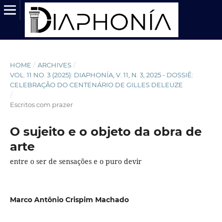
HOME
/
ARCHIVES
/
VOL. 11 NO. 3 (2025): DIAPHONÍA, V. 11, N. 3, 2025 - DOSSIÊ:
CELEBRAÇÃO DO CENTENÁRIO DE GILLES DELEUZE
/
Escritos com prazer
O sujeito e o objeto da obra de
arte
entre o ser de sensações e o puro devir
Marco Antônio Crispim Machado