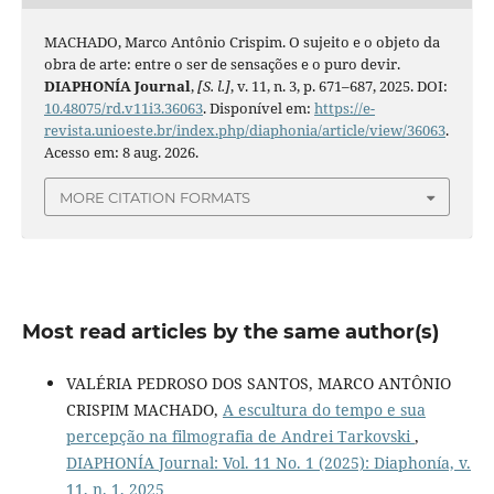
MACHADO, Marco Antônio Crispim. O sujeito e o objeto da
obra de arte: entre o ser de sensações e o puro devir.
DIAPHONÍA Journal
,
[S. l.]
, v. 11, n. 3, p. 671–687, 2025. DOI:
10.48075/rd.v11i3.36063
. Disponível em:
https://e-
revista.unioeste.br/index.php/diaphonia/article/view/36063
.
Acesso em: 8 aug. 2026.
MORE CITATION FORMATS
Most read articles by the same author(s)
VALÉRIA PEDROSO DOS SANTOS, MARCO ANTÔNIO
CRISPIM MACHADO,
A escultura do tempo e sua
percepção na filmografia de Andrei Tarkovski
,
DIAPHONÍA Journal: Vol. 11 No. 1 (2025): Diaphonía, v.
11, n. 1, 2025