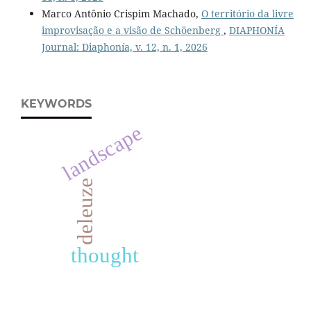
Marco Antônio Crispim Machado,
O território da livre
improvisação e a visão de Schöenberg
,
DIAPHONÍA
Journal: Diaphonía, v. 12, n. 1, 2026
KEYWORDS
landscape
deleuze
thought