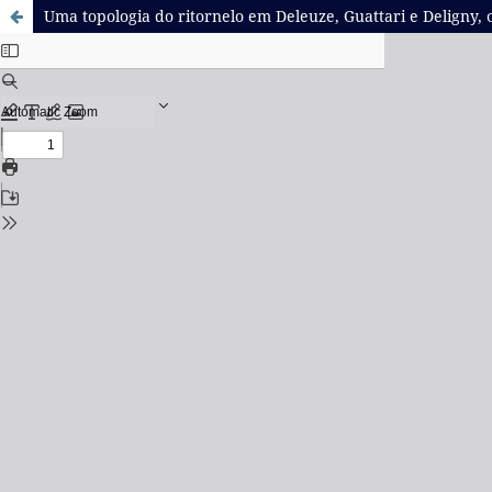
Uma topologia do ritornelo em Deleuze, Guattari e Deligny, 