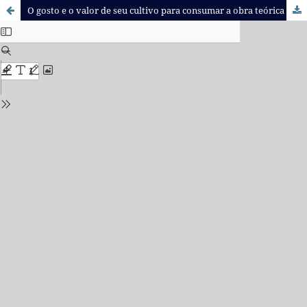
O gosto e o valor de seu cultivo para consumar a obra teórica de Montesquieu em sentido filosófico e político