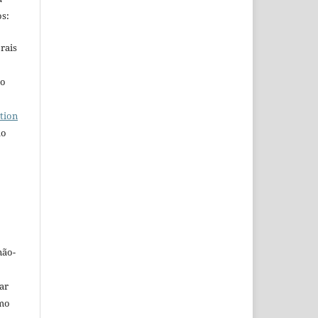
s:
rais
ho
tion
do
não-
car
omo