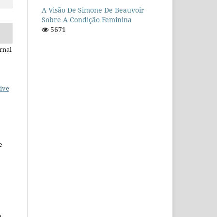
A Visão De Simone De Beauvoir
Sobre A Condição Feminina
5671
rnal
ive
e
a