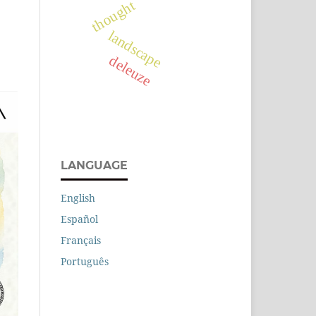
thought
landscape
deleuze
LANGUAGE
English
Español
Français
Português