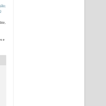
ção-
0
bir,
es e