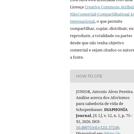
Licença
Creative Commons Atribui
NãoComercial-CompartilhaIgual 4.
Internacional
, o que permite
compartilhar, copiar, distribuir, exi
reproduzir, a totalidade ou partes
desde que não tenha objetivo
comercial e sejam citados os autor
a fonte.
HOW TO CITE
JUNIOR, Antonio Alves Pereira.
Análise acerca dos Aforismos
para sabedoria de vida de
Schopenhauer.
DIAPHONÍA
Journal
,
[S. l.]
, v. 12, n. 1, p. 75–
92, 2026. DOI:
10.48075/rd.v12i1.37249
.
Disponível em:
https://e-