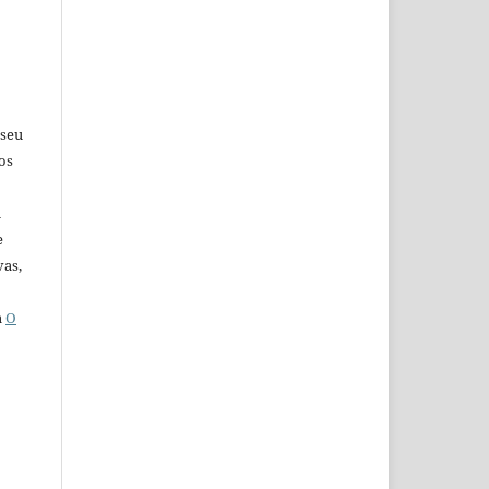
 seu
os
u
e
vas,
a
O