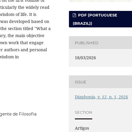
 on the first volume of
icularly the widely read
dom of life. It is
PDF (PORTUGUESE
xt was developed based on
(BRAZIL))
the section titled "What a
ry, the main objective
 own work that engage
PUBLISHED
er authors and personal
 wisdom in
18/03/2026
ISSUE
Diaphonía, v. 12, n. 1, 2026
SECTION
gente de Filosofia
Artigos