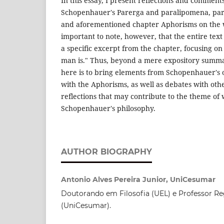
In this essay, I present reflections and comments
Schopenhauer's Parerga and paralipomena, part
and aforementioned chapter Aphorisms on the wis
important to note, however, that the entire te
a specific excerpt from the chapter, focusing on 
man is." Thus, beyond a mere expository summa
here is to bring elements from Schopenhauer's
with the Aphorisms, as well as debates with oth
reflections that may contribute to the theme of
Schopenhauer's philosophy.
AUTHOR BIOGRAPHY
Antonio Alves Pereira Junior, UniCesumar
Doutorando em Filosofia (UEL) e Professor Re
(UniCesumar).