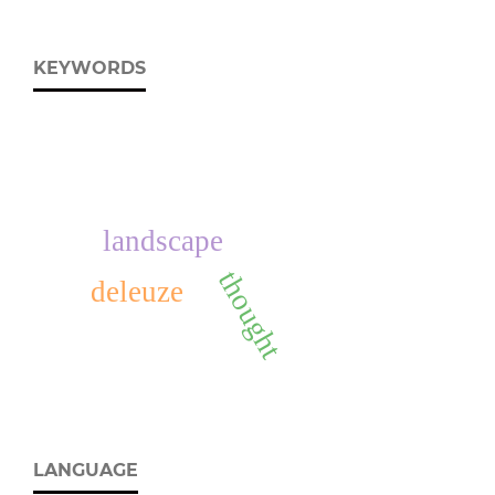
KEYWORDS
landscape
thought
deleuze
LANGUAGE