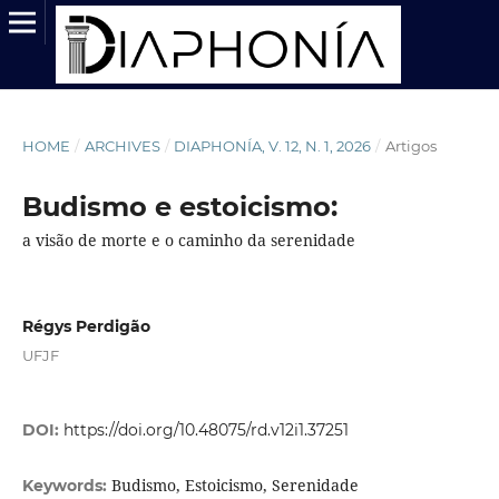
HOME
/
ARCHIVES
/
DIAPHONÍA, V. 12, N. 1, 2026
/
Artigos
Budismo e estoicismo:
a visão de morte e o caminho da serenidade
Régys Perdigão
UFJF
DOI:
https://doi.org/10.48075/rd.v12i1.37251
Budismo, Estoicismo, Serenidade
Keywords: