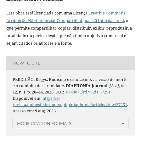
Esta obra está licenciada com uma Licença
Creative Commons
Atribuição-NãoComercial-CompartilhaIgual 4.0 Internacional
, o
que permite compartilhar, copiar, distribuir, exibir, reproduzir, a
totalidade ou partes desde que não tenha objetivo comercial e
sejam citados os autores e a fonte.
HOW TO CITE
PERDIGÃO, Régys. Budismo e estoicismo: : a visão de morte
e o caminho da serenidade.
DIAPHONÍA Journal
,
[S. l.]
, v.
12, n. 1, p. 28–44, 2026. DOI:
10.48075/rd.v12i1.37251
.
Disponível em:
https://e-
revista.unioeste.br/index.php/diaphonia/article/view/37251
.
Acesso em: 9 aug. 2026.
MORE CITATION FORMATS