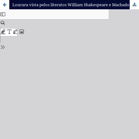
Loucura vista pelos literatos William Shakespeare e Machado de Assis e filósofos Friedrich Nietzsche e Erasmo de Rotterdam