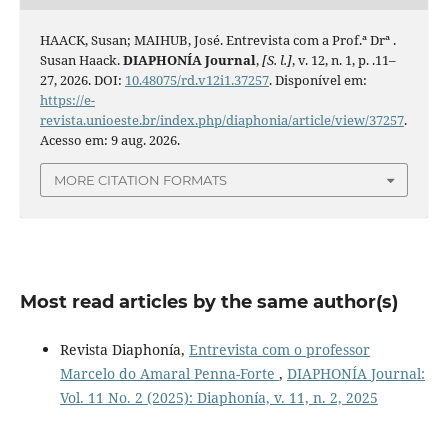
HAACK, Susan; MAIHUB, José. Entrevista com a Prof.ª Drª .
Susan Haack.
DIAPHONÍA Journal
,
[S. l.]
, v. 12, n. 1, p. .11–
27, 2026. DOI:
10.48075/rd.v12i1.37257
. Disponível em:
https://e-
revista.unioeste.br/index.php/diaphonia/article/view/37257
.
Acesso em: 9 aug. 2026.
MORE CITATION FORMATS
Most read articles by the same author(s)
Revista Diaphonía,
Entrevista com o professor
Marcelo do Amaral Penna-Forte
,
DIAPHONÍA Journal:
Vol. 11 No. 2 (2025): Diaphonía, v. 11, n. 2, 2025