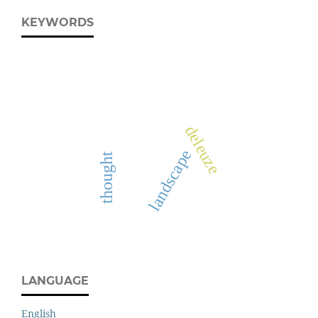
KEYWORDS
deleuze
landscape
thought
LANGUAGE
English