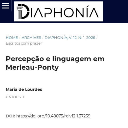
HOME
/
ARCHIVES
/
DIAPHONÍA, V. 12, N. 1, 2026
/
Escritos com prazer
Percepção e linguagem em
Merleau-Ponty
Maria de Lourdes
UNIOESTE
DOI:
https://doi.org/10.48075/rd.v12i1.37259