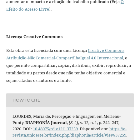
aumentar o impacto e a citação do trabalho publicado (Veja
O
Efeito do Acesso Livre
).
Licença Creative Commons
Esta obra está licenciada com uma Licença
Creative Commons
Atribuição-NãoComercial-CompartilhaIgual 4.0 Internacional
, o
que permite compartilhar, copiar, distribuir, exibir, reproduzir, a
totalidade ou partes desde que não tenha objetivo comercial e
sejam citados os autores e a fonte.
HOW TO CITE
LOURDES, Maria de. Percepção e linguagem em Merleau-
Ponty.
DIAPHONÍA Journal
,
[S. l.]
, v. 12, n. 1, p. 242–247,
2026. DOI:
10.48075/rd.v12i1.37259
. Disponível em:
https://e-
revista.unioeste.br/index.php/diaphonia/article/view/37259
.