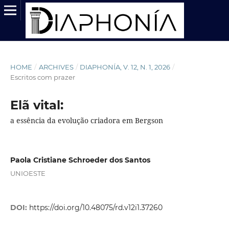
HOME
/
ARCHIVES
/
DIAPHONÍA, V. 12, N. 1, 2026
/
Escritos com prazer
Elã vital:
a essência da evolução criadora em Bergson
Paola Cristiane Schroeder dos Santos
UNIOESTE
DOI:
https://doi.org/10.48075/rd.v12i1.37260