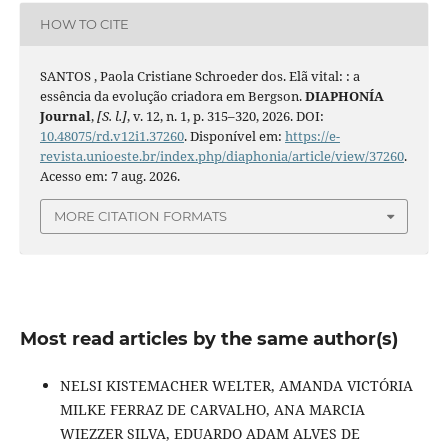
HOW TO CITE
SANTOS , Paola Cristiane Schroeder dos. Elã vital: : a
essência da evolução criadora em Bergson.
DIAPHONÍA
Journal
,
[S. l.]
, v. 12, n. 1, p. 315–320, 2026. DOI:
10.48075/rd.v12i1.37260
. Disponível em:
https://e-
revista.unioeste.br/index.php/diaphonia/article/view/37260
.
Acesso em: 7 aug. 2026.
MORE CITATION FORMATS
Most read articles by the same author(s)
NELSI KISTEMACHER WELTER, AMANDA VICTÓRIA
MILKE FERRAZ DE CARVALHO, ANA MARCIA
WIEZZER SILVA, EDUARDO ADAM ALVES DE