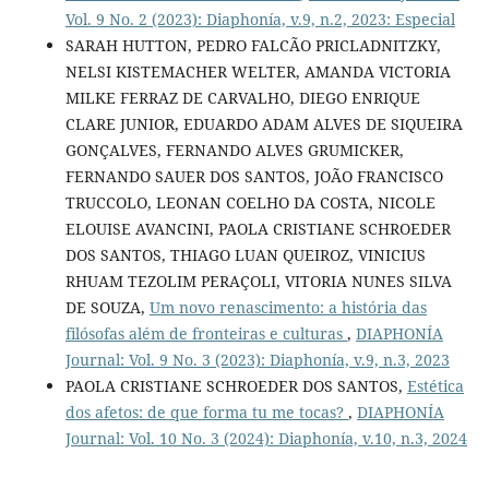
Vol. 9 No. 2 (2023): Diaphonía, v.9, n.2, 2023: Especial
SARAH HUTTON, PEDRO FALCÃO PRICLADNITZKY,
NELSI KISTEMACHER WELTER, AMANDA VICTORIA
MILKE FERRAZ DE CARVALHO, DIEGO ENRIQUE
CLARE JUNIOR, EDUARDO ADAM ALVES DE SIQUEIRA
GONÇALVES, FERNANDO ALVES GRUMICKER,
FERNANDO SAUER DOS SANTOS, JOÃO FRANCISCO
TRUCCOLO, LEONAN COELHO DA COSTA, NICOLE
ELOUISE AVANCINI, PAOLA CRISTIANE SCHROEDER
DOS SANTOS, THIAGO LUAN QUEIROZ, VINICIUS
RHUAM TEZOLIM PERAÇOLI, VITORIA NUNES SILVA
DE SOUZA,
Um novo renascimento: a história das
filósofas além de fronteiras e culturas
,
DIAPHONÍA
Journal: Vol. 9 No. 3 (2023): Diaphonía, v.9, n.3, 2023
PAOLA CRISTIANE SCHROEDER DOS SANTOS,
Estética
dos afetos: de que forma tu me tocas?
,
DIAPHONÍA
Journal: Vol. 10 No. 3 (2024): Diaphonía, v.10, n.3, 2024